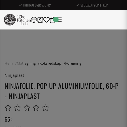
FRI FRAKT ÖVER 500 KR*
365 DAGARS ÖPPET KÖP
Hem
Matlagning
Köksredskap
Förvaring
Ninjaplast
NINJAFOLIE, POP UP ALUMINIUMFOLIE, 60-P
- NINJAPLAST
65
:-