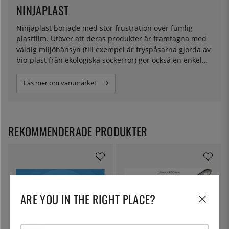
NINJAPLAST
Ninjaplast började med stor frustration över fumlig
plastfilm. Utöver att deras produkter är framtagna med
väldig miljöhänsyn (till exempel är fryspåsarna gjorda av
bio-plast från ekologiska sockerrör) gör också en enkel
och smidig användning att mindre plast går åt.
Läs mer om varumärket
REKOMMENDERADE PRODUKTER
ARE YOU IN THE RIGHT PLACE?