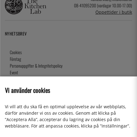
08-41095200 (vardagar 10.00-17.00)
Öppettider i butik
NYHETSBREV
Cookies
Företag
Personuppgifter & Integritetspolicy
Event
Köpvillkor
Om oss
Vi använder cookies
Presentkort
Våra butiker
Vi vill att du ska få en optimal upplevelse av vår webbplats,
därför använder vi oss av cookies. Genom att klicka på
”Acceptera Alla”, accepterar du lagring av cookies på din
2026 KitchenLab AB
webbläsare. För att anpassa cookies, klicka på ”Inställningar”.