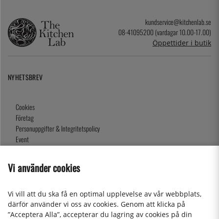
kundservice@kitchenlab.se
08-41095200 (vardagar 10.00-17.00)
Öppettider i butik
NYHETSBREV
Cookies
Företag
Personuppgifter & Integritetspolicy
Event
Köpvillkor
Om oss
Vi använder cookies
Presentkort
Våra butiker
Vi vill att du ska få en optimal upplevelse av vår webbplats,
därför använder vi oss av cookies. Genom att klicka på
”Acceptera Alla”, accepterar du lagring av cookies på din