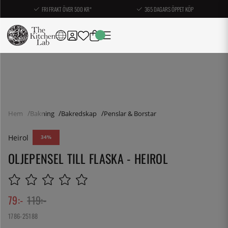
FRI FRAKT ÖVER 500 KR*
365 DAGARS ÖPPET KÖP
Hem
Bakning
Bakredskap
Penslar & Borstar
Heirol
34
OLJEPENSEL TILL FLASKA - HEIROL
79
:-
119
:-
1786-25188