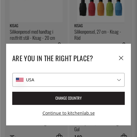
KISAG
KISAG
Silikonpensel med handtag i
Silikonpensel, 27 cm - Kisag -
rostfritt stål - Kisag - 20 cm
Röd
189:-
149:-
ARE YOU IN THE RIGHT PLACE?
USA
CHANGE COUNTRY
Continue to kitchenlab.se
ÖSTLIN
KISAG
Gastrosked / serveringssked
Silikonpensel, 27 cm - Kisag -
Gul