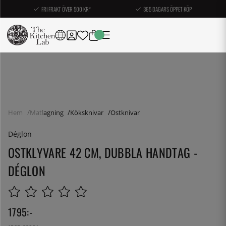
FRI FRAKT ÖVER 500 KR*
365 DAGARS ÖPPET KÖP
Hem
Matlagning
Köksknivar
Ostknivar
Déglon
OSTKLYVARE 42 CM, DUBBLA HANDTAG -
DÉGLON
1795
:-