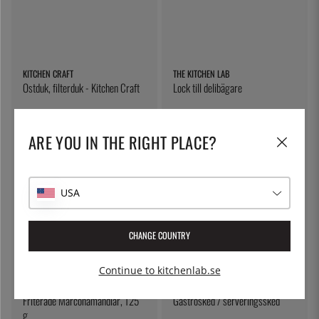
KITCHEN CRAFT
THE KITCHEN LAB
Ostduk, filterduk - Kitchen Craft
Lock till delibägare
79:-
5:-
ARE YOU IN THE RIGHT PLACE?
USA
CHANGE COUNTRY
Continue to kitchenlab.se
FRUTOS SECOS AURO
ÖSTLIN
Friterade Marconamandlar, 125
Gastrosked / serveringssked
g