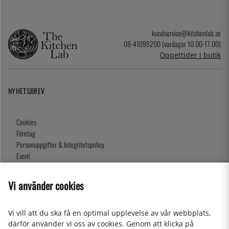
kundservice@kitchenlab.se
08-41095200 (vardagar 10.00-17.00)
Öppettider i butik
NYHETSBREV
Cookies
Företag
Personuppgifter & Integritetspolicy
Event
Köpvillkor
Om oss
Vi använder cookies
Presentkort
Våra butiker
Vi vill att du ska få en optimal upplevelse av vår webbplats,
därför använder vi oss av cookies. Genom att klicka på