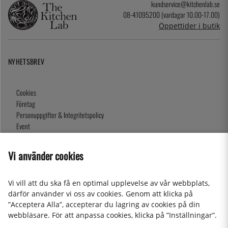
kundservice@kitchenlab.se
08-41095200 (vardagar 10.00-17.00)
Öppettider i butik
NYHETSBREV
Cookies
Företag
Personuppgifter & Integritetspolicy
Event
Köpvillkor
Om oss
Vi använder cookies
Presentkort
Våra butiker
Vi vill att du ska få en optimal upplevelse av vår webbplats,
därför använder vi oss av cookies. Genom att klicka på
”Acceptera Alla”, accepterar du lagring av cookies på din
2026 KitchenLab AB
webbläsare. För att anpassa cookies, klicka på ”Inställningar”.