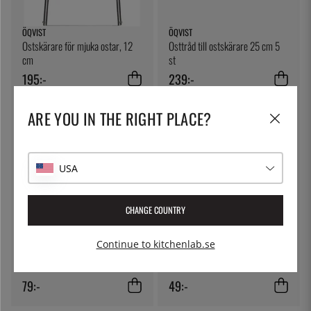
ÖQVIST
ÖQVIST
Ostskärare för mjuka ostar, 12
Osttråd till ostskärare 25 cm 5
cm
st
195:-
239:-
ARE YOU IN THE RIGHT PLACE?
USA
CHANGE COUNTRY
KITCHEN CRAFT
ÖQVIST
Continue to kitchenlab.se
Ostduk, filterduk - Kitchen Craft
Osttråd med två handtag
79:-
49:-