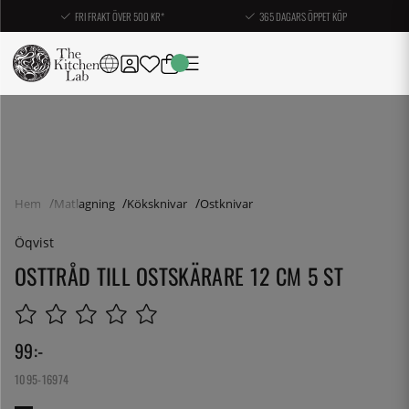
FRI FRAKT ÖVER 500 KR*
365 DAGARS ÖPPET KÖP
Hem
Matlagning
Köksknivar
Ostknivar
Öqvist
OSTTRÅD TILL OSTSKÄRARE 12 CM 5 ST
99
:-
1095-16974