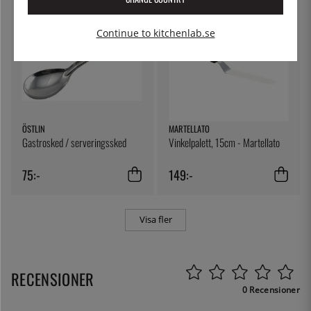
Continue to kitchenlab.se
ÖSTLIN
MARTELLATO
Gastrosked / serveringssked
Vinkelpalett, 15cm - Martellato
75:-
149:-
Visa fler
RECENSIONER
0 Recensioner