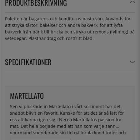
PRODUKTBESKRIVNING
Paletten är bagarens och konditorns bästa vän. Används för
att stryka tårtor, bakelser och andra bakverk, för att lyfta
bakverk från bänk till bricka och stryka ut remons (fyllning) på
vetedegar. Plasthandtag och rostfritt blad.
SPECIFIKATIONER
MARTELLATO
Sen vi plockade in Martellato i vårt sortiment har det
snabbt blivit en favorit. Kanske för att det är så lätt för
oss att känna igen sig i Nereo Martellatos passion för
mat. Det hela började med att han som varje sann
gourmand spenderade sin tid på lokala konditorier och
hjälpte sina vänner med lösningar på bakformar han såg