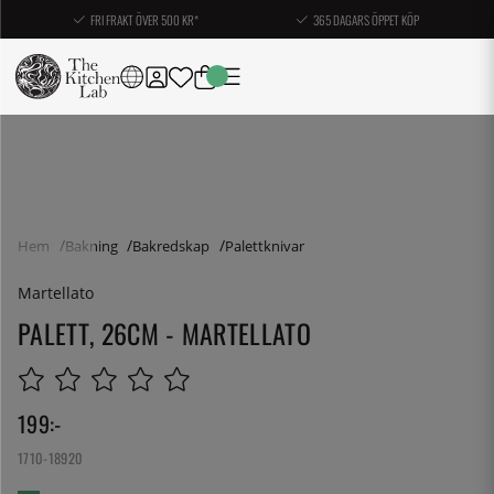
FRI FRAKT ÖVER 500 KR*
365 DAGARS ÖPPET KÖP
Hem
Bakning
Bakredskap
Palettknivar
Martellato
PALETT, 26CM - MARTELLATO
199
:-
1710-18920