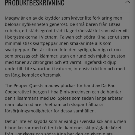
PRODUKTBESKRIVNING
Maqaw är en av de kryddor som kräver lite förklaring men
belönar nyfikenheten generöst. De små bären från Litsea
cubeba, ett städsegrönt träd i lagerträdssläktet som växer vilt
i bergstrakterna i Vietnam, Taiwan och södra Kina, ser ut som
minimalistisk svartpeppar ,men smakar inte alls som
svartpeppar. Det är citron. Inte den syrliga, kantiga citron
som pressas och klämmer, utan en rund och mjuk citruston
med toner av citrongräs och ett varmt, ingefärslikt djup
undertill. Lite vaxartad i texturen, intensiv i doften och med
en lång, komplex eftersmak.
The Pepper Quests maqaw plockas för hand av Da Bac
Cooperative i bergen i Hoa Binh-provinsen och de hämtar
den tillsammans med Doi Spices som sedan länge arbetar
nära lokala odlare i Vietnam och skapar hållbara
försörjningsmöjligheter för dessa samhällen.
Det är inte en krydda som är vanlig i svenska kök ännu, men
bland kockar med rötter i det kantonesiskt präglade köket
från Hongkong och södra Kina har den en given plats.