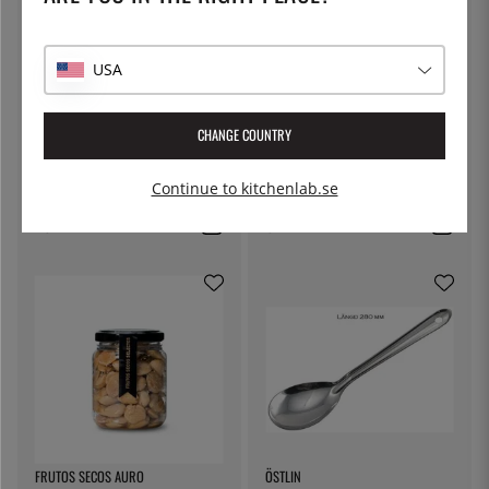
USA
CHANGE COUNTRY
KITCHEN CRAFT
THE KITCHEN LAB
Ostduk, filterduk - Kitchen Craft
Lock till delibägare
Continue to kitchenlab.se
79:-
5:-
FRUTOS SECOS AURO
ÖSTLIN