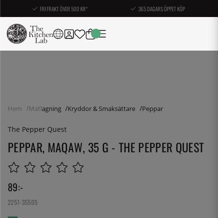
FRI FRAKT ÖVER 500 KR*
365 DAGARS ÖPPET KÖP
Hem
Matlagning
Kryddor & Smaksättare
Peppar
The Pepper Quest
PEPPAR, MAQAW, 35 G - THE PEPPER QUEST
89
:-
2257-35505