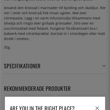
Använd den krossad i marinader till kyckling och skaldjur. Rör
ner i smör och bred på fisk innan ugnen. Mal över
citronpasta. Lägg i en varm infusionsolja tillsammans med
olivolja och ringla över grillade grönsaker. Strö över en
zucchinisallad med fetaost. Fungerar förvånansvärt bra i
bakverk med citronkaraktär, borstat in i smördegen eller malt
direkt i smeten.
35g.
SPECIFIKATIONER
REKOMMENDERADE PRODUKTER
ARE YOU IN THE RIGHT PLACE?