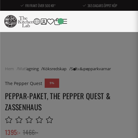
FRI FRAKT ÖVER 500 KR*
365 DAGARS ÖPPET KÖP
Hem
Matlagning
Köksredskap
Salt- & pepparkvarnar
The Pepper Quest
5
PEPPAR-PAKET, THE PEPPER QUEST &
ZASSENHAUS
1395
:-
1466
:-