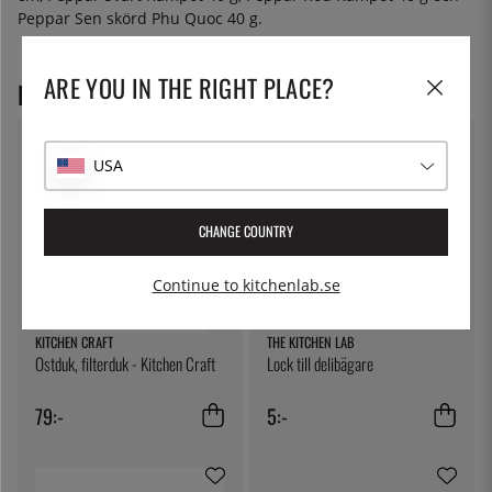
Peppar Sen skörd Phu Quoc 40 g.
ARE YOU IN THE RIGHT PLACE?
REKOMMENDERADE PRODUKTER
USA
CHANGE COUNTRY
Continue to kitchenlab.se
KITCHEN CRAFT
THE KITCHEN LAB
Ostduk, filterduk - Kitchen Craft
Lock till delibägare
79:-
5:-