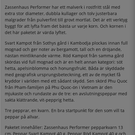
Zassenhaus Performer har ett malverk i rostfritt stål med
extra stor diameter, dubbla kullager och tolv justerbara
malgrader från pulverfint till grovt mortlat. Det är ett verktyg
byggt för att lyfta fram det bästa ur varje korn. Och kornen i
det här paketet är värda lyftet.
Svart Kampot från Sothys gård i Kambodja plockas innan full
mognad och ger noter av bergamott, tall och en dröjande,
nästan mintliknande värme. Röd Kampot från samma gård
skördas vid full mognad och är en helt annan kategori: söt
hetta, apelsinblomma och honungsfrukt. Båda är skyddade
med geografisk ursprungsbeteckning, ett av de mycket få
kryddor i världen med ett sådant skydd. Sen skörd Phu Quoc
från Pham-familjen på Phu Quoc-ön i Vietnam är den
mjukaste och rundaste av de tre: en avslutningspeppar med
sakta klättrande, vit-pepprig hetta.
Tre pepprar, en kvarn. En bra startpunkt för den som vill ta
peppar på allvar.
Paketet innehåller: Zassenhaus Performer pepparkvarn 13
cm, Peppar Svart Kampot 40 g, Peppar Röd Kampot 40 g och