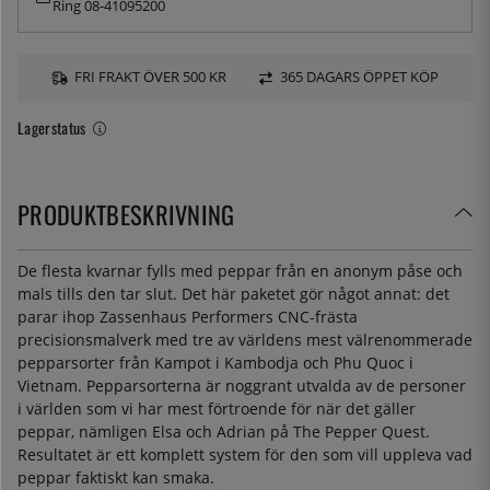
Ring 08-41095200
FRI FRAKT ÖVER 500 KR
365 DAGARS ÖPPET KÖP
Lagerstatus
PRODUKTBESKRIVNING
De flesta kvarnar fylls med peppar från en anonym påse och
mals tills den tar slut. Det här paketet gör något annat: det
parar ihop Zassenhaus Performers CNC-frästa
precisionsmalverk med tre av världens mest välrenommerade
pepparsorter från Kampot i Kambodja och Phu Quoc i
Vietnam. Pepparsorterna är noggrant utvalda av de personer
i världen som vi har mest förtroende för när det gäller
peppar, nämligen Elsa och Adrian på The Pepper Quest.
Resultatet är ett komplett system för den som vill uppleva vad
peppar faktiskt kan smaka.