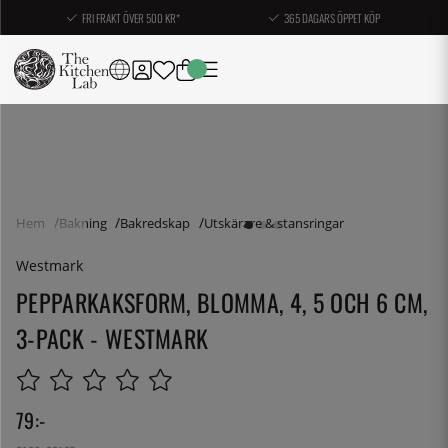
FRI FRAKT ÖVER 500 KR*
365 DAGARS ÖPPET KÖP
Hem
Bakning
Bakredskap
Utskärare & stansringar
Westmark
PEPPARKAKSFORM, BLOMMA, 4, 5 OCH 6 CM,
3-PACK - WESTMARK
79
:-