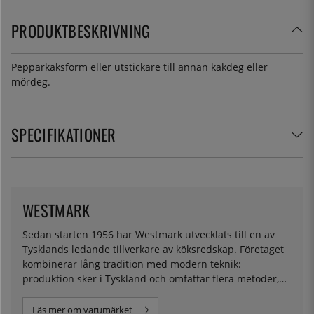
PRODUKTBESKRIVNING
Pepparkaksform eller utstickare till annan kakdeg eller
mördeg.
SPECIFIKATIONER
WESTMARK
Sedan starten 1956 har Westmark utvecklats till en av
Tysklands ledande tillverkare av köksredskap. Företaget
kombinerar lång tradition med modern teknik:
produktion sker i Tyskland och omfattar flera metoder,
bland annat formsprutning, aluminium- och zinkgjutning
samt metallbearbetning.
Läs mer om varumärket