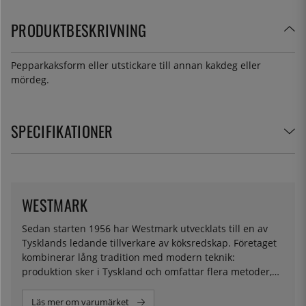
PRODUKTBESKRIVNING
Pepparkaksform eller utstickare till annan kakdeg eller
mördeg.
SPECIFIKATIONER
WESTMARK
Sedan starten 1956 har Westmark utvecklats till en av
Tysklands ledande tillverkare av köksredskap. Företaget
kombinerar lång tradition med modern teknik:
produktion sker i Tyskland och omfattar flera metoder,
bland annat formsprutning, aluminium- och zinkgjutning
samt metallbearbetning.
Läs mer om varumärket