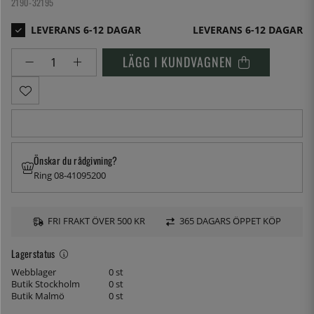
2190-32195
LEVERANS 6-12 DAGAR
LÄGG I KUNDVAGNEN
Önskar du rådgivning?
Ring 08-41095200
FRI FRAKT ÖVER 500 KR
365 DAGARS ÖPPET KÖP
Lagerstatus
Webblager
0 st
Butik Stockholm
0 st
Butik Malmö
0 st