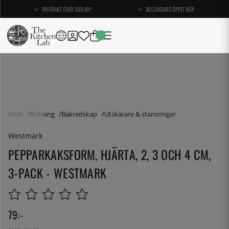
FRI FRAKT ÖVER 500 KR*
365 DAGARS ÖPPET KÖP
Hem
Bakning
Bakredskap
Utskärare & stansringar
Westmark
PEPPARKAKSFORM, HJÄRTA, 2, 3 OCH 4 CM,
3-PACK - WESTMARK
79
:-