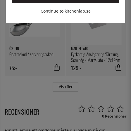
Continue to kitchenlab.se
ÖSTLIN
MARTELLATO
Gastrosked / serveringssked
Fyrkantig Anslagsring/Tårtring,
5cm hög - Martellato - 12x12cm
75:-
129:-
Visa fler
RECENSIONER
0 Recensioner
För att lämna ett omdöme måste du
logga in
på din