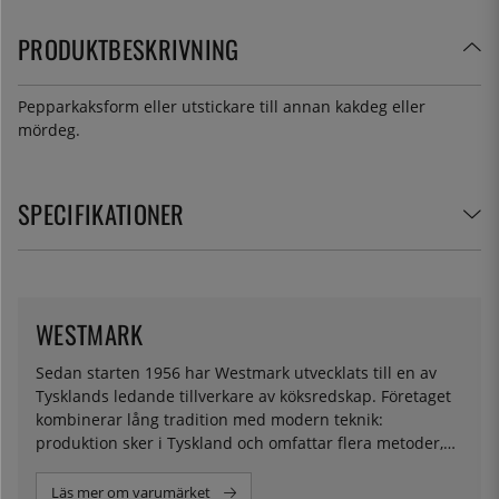
PRODUKTBESKRIVNING
Pepparkaksform eller utstickare till annan kakdeg eller
mördeg.
SPECIFIKATIONER
WESTMARK
Sedan starten 1956 har Westmark utvecklats till en av
Tysklands ledande tillverkare av köksredskap. Företaget
kombinerar lång tradition med modern teknik:
produktion sker i Tyskland och omfattar flera metoder,
bland annat formsprutning, aluminium- och zinkgjutning
samt metallbearbetning.
Läs mer om varumärket