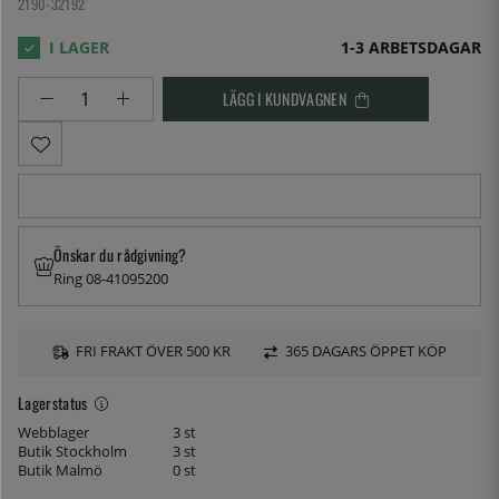
2190-32192
1-3 ARBETSDAGAR
LÄGG I KUNDVAGNEN
Önskar du rådgivning?
Ring 08-41095200
FRI FRAKT ÖVER 500 KR
365 DAGARS ÖPPET KÖP
Lagerstatus
Webblager
3 st
Butik Stockholm
3 st
Butik Malmö
0 st