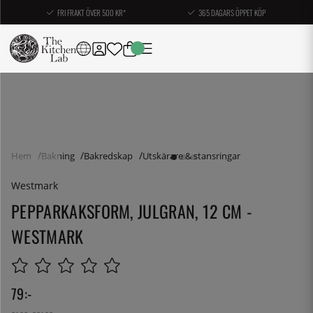
FRI FRAKT ÖVER 500 KR*
365 DAGARS ÖPPET KÖP
Hem
Bakning
Bakredskap
Utskärare & stansringar
Westmark
PEPPARKAKSFORM, JULGRAN, 12 CM -
WESTMARK
79
:-