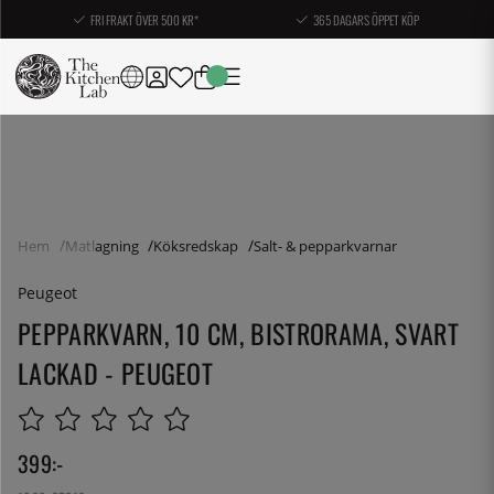
FRI FRAKT ÖVER 500 KR*
365 DAGARS ÖPPET KÖP
Hem
Matlagning
Köksredskap
Salt- & pepparkvarnar
Peugeot
PEPPARKVARN, 10 CM, BISTRORAMA, SVART
LACKAD - PEUGEOT
399
:-