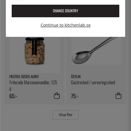
79:-
5:-
CHANGE COUNTRY
Continue to kitchenlab.se
FRUTOS SECOS AURO
ÖSTLIN
Friterade Marconamandlar, 125
Gastrosked / serveringssked
g
65:-
75:-
Visa fler