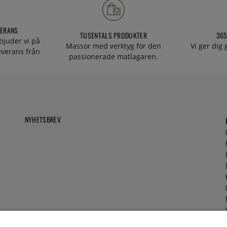
VERANS
TUSENTALS PRODUKTER
365
bjuder vi på
Massor med verktyg för den
Vi ger dig
everans från
passionerade matlagaren.
NYHETSBREV