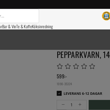
ar
Bar & Vin
Te & Kaffe
Köksinredning
PEPPARKVARN, 14
599
:-
1090-35324