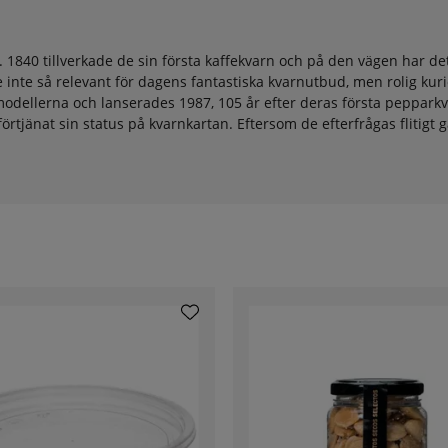
40 tillverkade de sin första kaffekvarn och på den vägen har det f
inte så relevant för dagens fantastiska kvarnutbud, men rolig kuri
e modellerna och lanserades 1987, 105 år efter deras första peppark
förtjänat sin status på kvarnkartan. Eftersom de efterfrågas flitigt gä