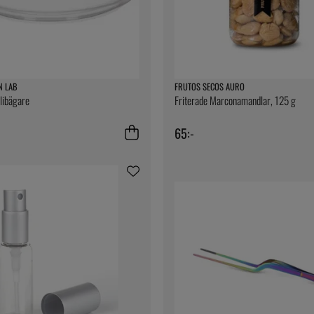
N LAB
FRUTOS SECOS AURO
elibägare
Friterade Marconamandlar, 125 g
65:-