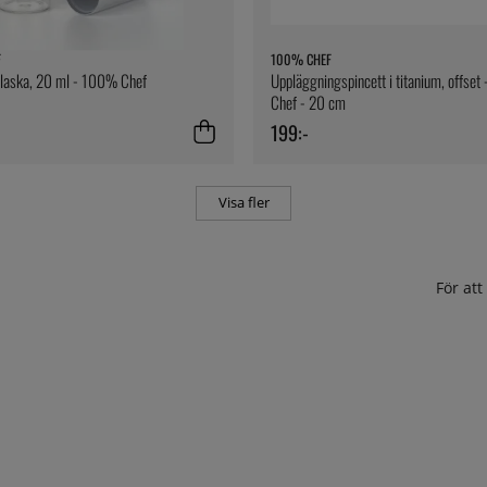
F
100% CHEF
flaska, 20 ml - 100% Chef
Uppläggningspincett i titanium, offse
Chef - 20 cm
199:-
Visa fler
För at