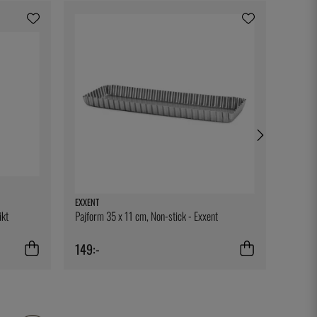
EXXENT
THREE 
ikt
Pajform 35 x 11 cm, Non-stick - Exxent
Fig Lea
149:-
19:-