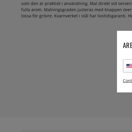
som den är praktisk i användning. Mal direkt vid serveri
fulla arom. Malningsgraden justeras med knappen överst:
lossa för grövre. Kvarnverket i stål har livstidsgaranti. 
ARE
Cont