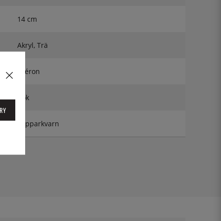
14 cm
Akryl, Trä
Oléron
Bok
RY
Pepparkvarn