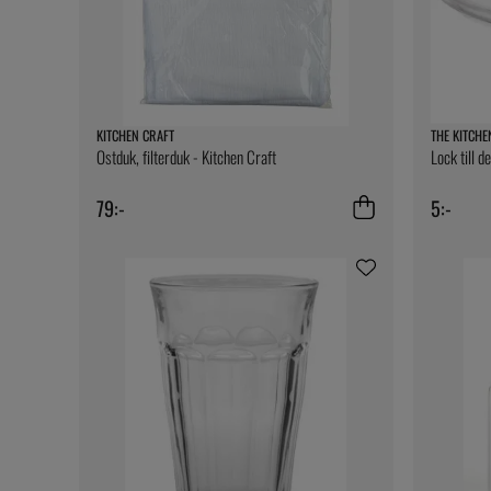
KITCHEN CRAFT
THE KITCHE
Ostduk, filterduk - Kitchen Craft
Lock till d
79:-
5:-