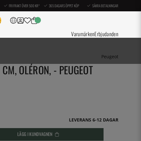
FRI FRAKT ÖVER 500 KR*
365 DAGARS ÖPPET KÖP
SÄKRA BETALNINGAR
Varumärken
Erbjudanden
Peugeot
 CM, OLÉRON, - PEUGEOT
LEVERANS 6-12 DAGAR
LÄGG I KUNDVAGNEN