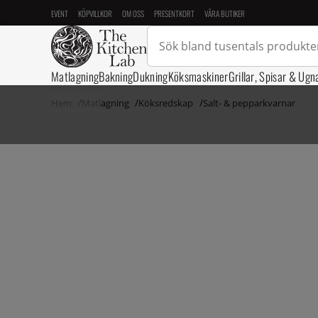
EVENT
KÖPVILLKOR
OM OSS
PRESENTKORT
VÅRA BUTIKER
Matlagning
Bakning
Dukning
Köksmaskiner
Grillar, Spisar & Ugn
Hem
Matlagning
Köksredskap
Salt- & pepparkvarnar