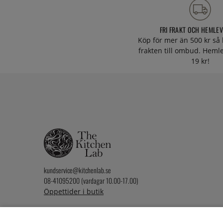
FRI FRAKT OCH HEMLE
Köp för mer än 500 kr så 
frakten till ombud. Heml
19 kr!
kundservice@kitchenlab.se
08-41095200 (vardagar 10.00-17.00)
Öppettider i butik