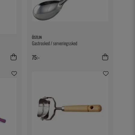
ÖSTLIN
Gastrosked / serveringssked
75:-