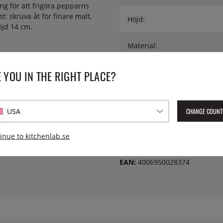
ng för att frigöra pepparns
 skruva åt för finare malt,
Höjd:
Höjd 14 cm.
Material:
Serie:
 YOU IN THE RIGHT PLACE?
Träslag:
CHANGE COUNT
USA
Typ:
inue to kitchenlab.se
Lev. artikelnummer:
28374
EAN:
4006950028374