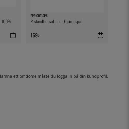
EPPICOTISPAI
t - 100%
Pastaroller oval stor - Eppicotispai
169:-
t lämna ett omdöme måste du
logga in
på din kundprofil.