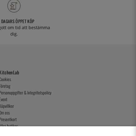
 DAGARS ÖPPET KÖP
 gott om tid att bestämma
dig.
KitchenLab
Cookies
Företag
Personuppgifter & Integritetspolicy
Event
Köpvillkor
Om oss
Presentkort
Våra butiker