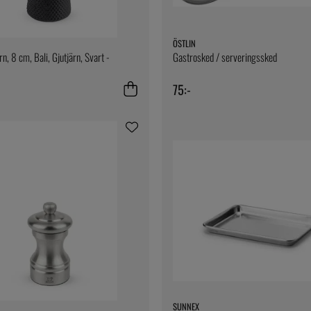
ÖSTLIN
n, 8 cm, Bali, Gjutjärn, Svart -
Gastrosked / serveringssked
75:-
SUNNEX