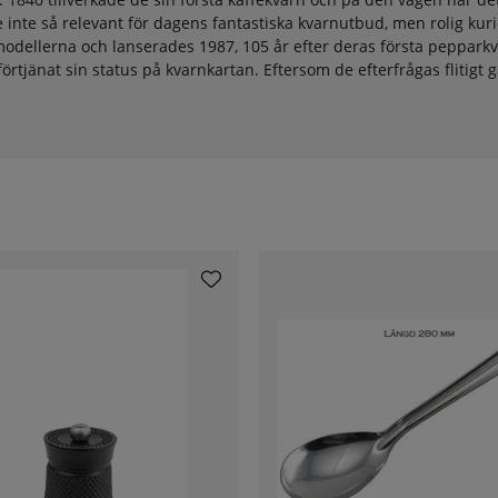
inte så relevant för dagens fantastiska kvarnutbud, men rolig kuri
e modellerna och lanserades 1987, 105 år efter deras första peppark
förtjänat sin status på kvarnkartan. Eftersom de efterfrågas flitigt gä