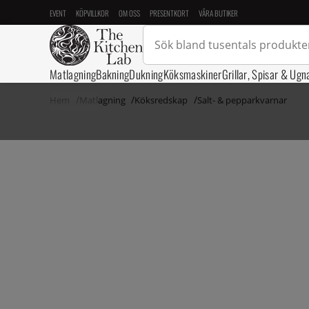
EVENT
KÖPVILLKOR
OM OSS
PRESENTKORT
VÅRA BUTIKER
Matlagning
Bakning
Dukning
Köksmaskiner
Grillar, Spisar & Ugn
Hem
Matlagning
Köksredskap
Salt- & pepparkvarnar