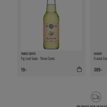
THREE CENTS
EXXENT
Fig Leaf Soda - Three Cents
Fransk Coc
19:-
389:-
FRI FRAKT OCH HEMLE