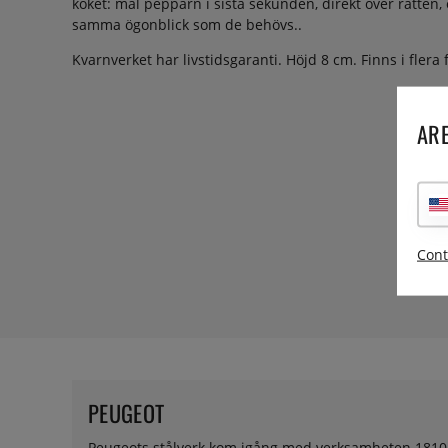
köket: mal pepparn i sista sekunden, direkt över rätten, 
samma ögonblick som de behövs..
Kvarnverket har livstidsgaranti. Höjd 8 cm. Finns i flera 
ARE
Cont
PEUGEOT
Peugeots stålverk kom igång med verksamheten 1810. 18