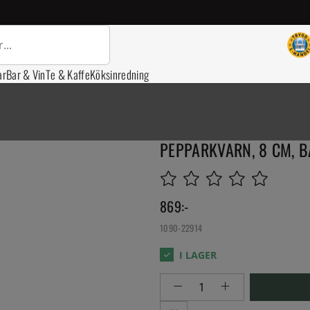
ar
Bar & Vin
Te & Kaffe
Köksinredning
PEPPARKVARN, 8 CM, B
869
:-
1090-22914