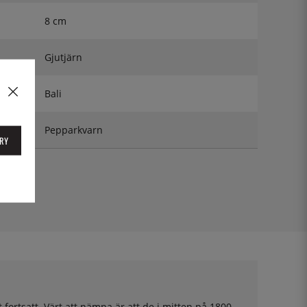
8 cm
Gjutjärn
Bali
Pepparkvarn
RY
ortsatt. Värt att nämna är att de i mitten på 1800-