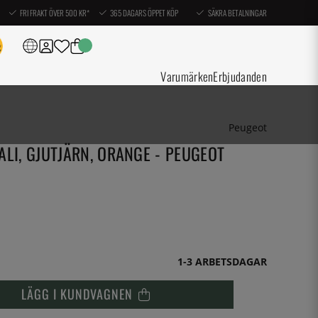
FRI FRAKT ÖVER 500 KR*
365 DAGARS ÖPPET KÖP
SÄKRA BETALNINGAR
Varumärken
Erbjudanden
Peugeot
ALI, GJUTJÄRN, ORANGE - PEUGEOT
1-3 ARBETSDAGAR
LÄGG I KUNDVAGNEN