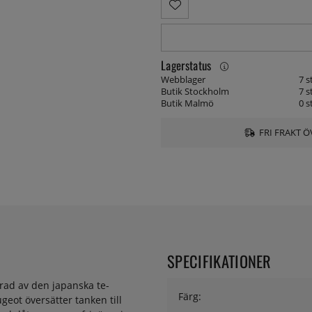
Lagerstatus
Webblager
7 s
Butik Stockholm
7 s
Butik Malmö
0 s
FRI FRAKT Ö
SPECIFIKATIONER
erad av den japanska te-
Färg:
geot översätter tanken till