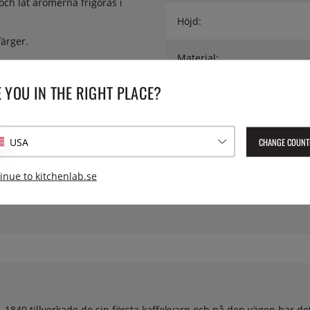
och låt aromerna frigöras i
Höjd:
färger.
Material:
 YOU IN THE RIGHT PLACE?
Serie:
Typ:
CHANGE COUNT
USA
Lev. artikelnummer:
35426
inue to kitchenlab.se
EAN:
4006950035426
40 tillverkade de sin första kaffekvarn och på den vägen har det f