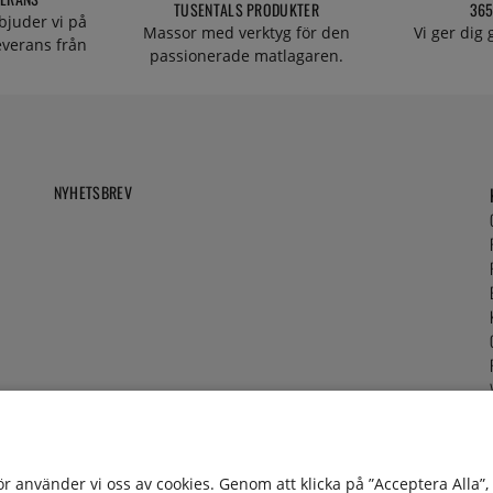
TUSENTALS PRODUKTER
365
bjuder vi på
Massor med verktyg för den
Vi ger dig
everans från
passionerade matlagaren.
NYHETSBREV
för använder vi oss av cookies. Genom att klicka på ”Acceptera Alla”