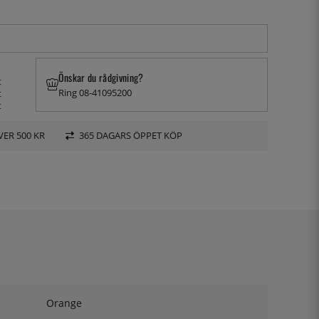
Önskar du rådgivning?
t
Ring 08-41095200
t
t
VER 500 KR
365 DAGARS ÖPPET KÖP
Orange