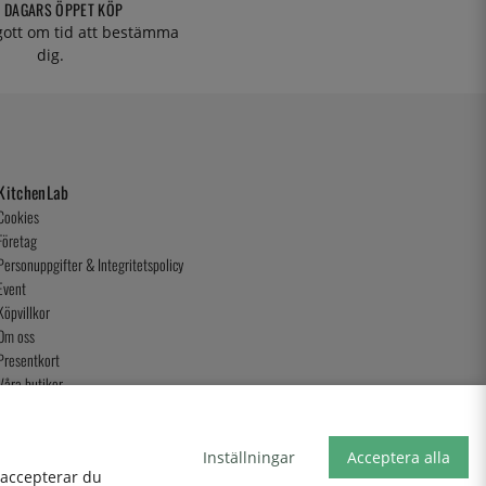
 DAGARS ÖPPET KÖP
 gott om tid att bestämma
dig.
KitchenLab
Cookies
Företag
Personuppgifter & Integritetspolicy
Event
Köpvillkor
Om oss
Presentkort
Våra butiker
Inställningar
Acceptera alla
, accepterar du