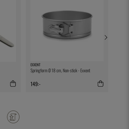
EXXENT
SIMAX
Springform Ø 18 cm, Non-stick - Exxent
Rund U
149:-
249:-