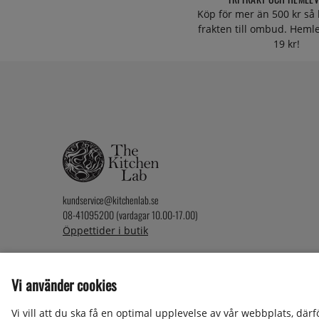
Köp för mer än 500 kr så 
frakten till ombud. Heml
19 kr!
kundservice@kitchenlab.se
08-41095200 (vardagar 10.00-17.00)
Öppettider i butik
Vi använder cookies
2026 KitchenLab AB
Vi vill att du ska få en optimal upplevelse av vår webbplats, där