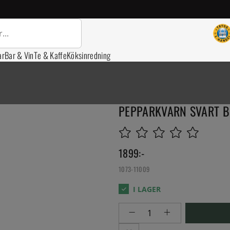
ar
Bar & Vin
Te & Kaffe
Köksinredning
PEPPARKVARN SVART B
1899
:-
1073-11009