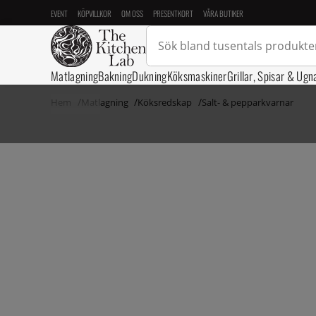
EVENT
KÖPVILLKOR
OM OSS
PRESENTKORT
VÅRA BUTIKER
Matlagning
Bakning
Dukning
Köksmaskiner
Grillar, Spisar & Ugn
Hem
Matlagning
Köksredskap
Salt- & pepparkvarnar