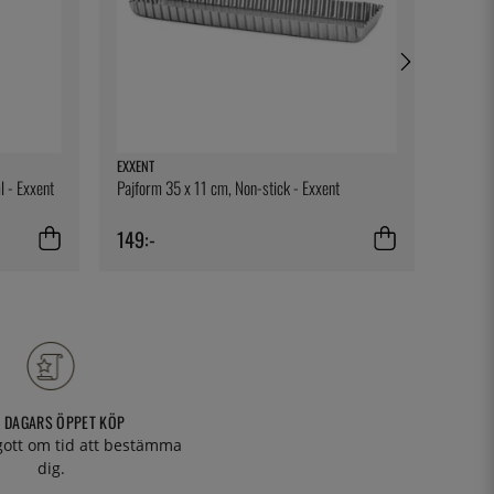
EXXENT
DURALE
 - Exxent
Pajform 35 x 11 cm, Non-stick - Exxent
Tumbler
149:-
39:-
 DAGARS ÖPPET KÖP
 gott om tid att bestämma
dig.