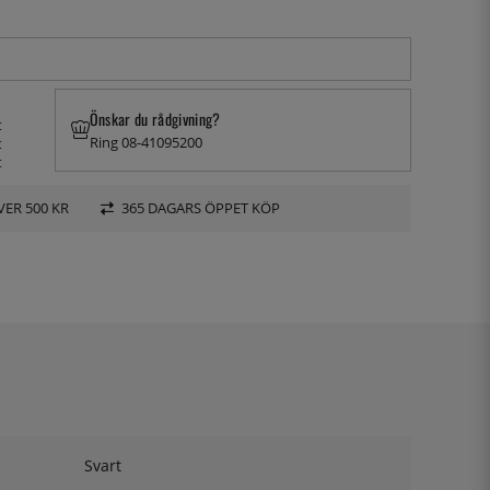
Önskar du rådgivning?
t
Ring 08-41095200
t
t
VER 500 KR
365 DAGARS ÖPPET KÖP
Svart