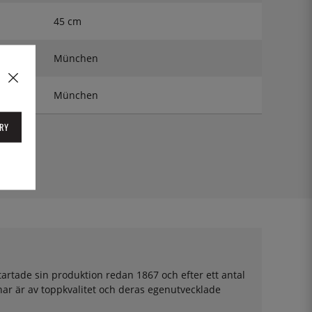
45 cm
München
München
RY
tartade sin produktion redan 1867 och efter ett antal
ar är av toppkvalitet och deras egenutvecklade