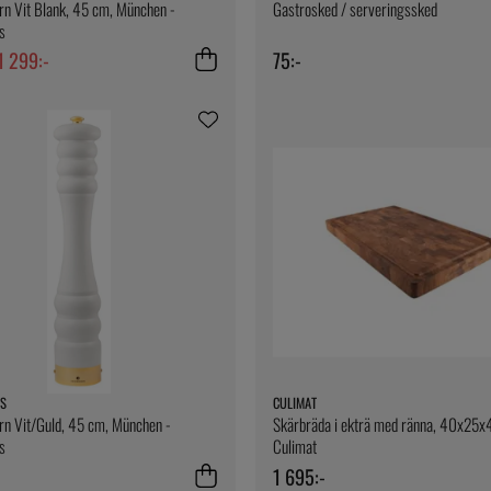
n Vit Blank, 45 cm, München -
Gastrosked / serveringssked
s
1 299:-
75:-
S
CULIMAT
rn Vit/Guld, 45 cm, München -
Skärbräda i ekträ med ränna, 40x25x
s
Culimat
1 695:-