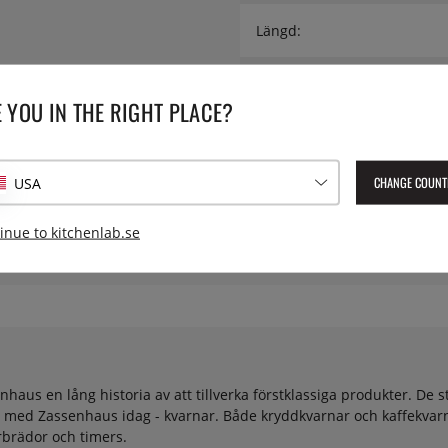
Längd:
Modell:
 YOU IN THE RIGHT PLACE?
Serie:
CHANGE COUNT
USA
Lev. artikelnummer:
Z-020588
EAN:
4006528020588
inue to kitchenlab.se
aus en lång historia av att tillverka förstklassiga produkter. De s
 med Zassenhaus idag - kvarnar. Både kryddkvarnar och kaffekvarn
rbrädor och timers.