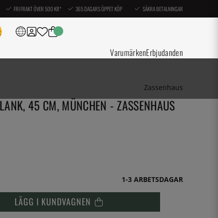
FRI FRAKT ÖVER 500 KR*
365 DAGARS ÖPPET KÖP
SÄKRA BETALNINGAR
Varumärken
Erbjudanden
Zassenhaus
LANK, 45 CM, MÜNCHEN - ZASSENHAUS
1-3 ARBETSDAGAR
LÄGG I KUNDVAGNEN