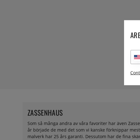
ARE
Cont
ZASSENHAUS
Som så många andra av våra favoriter har även Zassenh
år började de med det som vi kanske förknippar mest
malverk har 25 års garanti. Dessutom har de fina skä