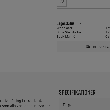
Lagerstatus
Webblager
1 s
Butik Stockholm
1 s
Butik Malmö
0 s
FRI FRAKT Ö
SPECIFIKATIONER
tiv stålring i nederkant.
Färg:
k som alla Zassenhaus kvarnar.