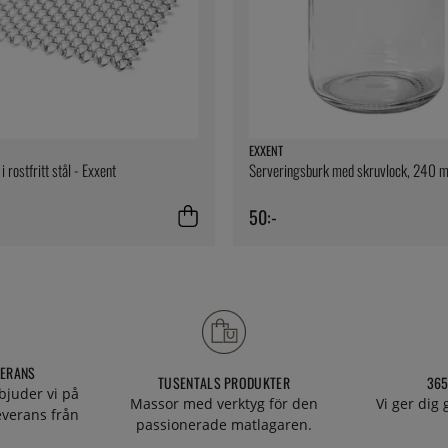
EXXENT
 rostfritt stål - Exxent
Serveringsburk med skruvlock, 240 ml
50:-
VERANS
TUSENTALS PRODUKTER
365
bjuder vi på
Massor med verktyg för den
Vi ger dig
everans från
passionerade matlagaren.