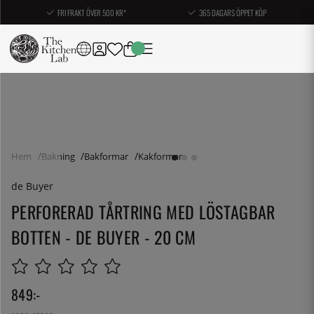
FRI FRAKT ÖVER 500 KR*
365 DAGARS ÖPPET KÖP
Hem
Bakning
Bakformar
Kakformar
de Buyer
PERFORERAD TÅRTRING MED LÖSTAGBAR
BOTTEN - DE BUYER - 20 CM
849
:-