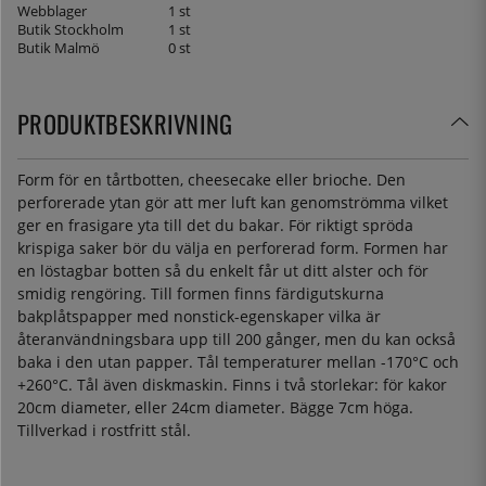
Webblager
1 st
Butik Stockholm
1 st
Butik Malmö
0 st
PRODUKTBESKRIVNING
Form för en tårtbotten, cheesecake eller brioche. Den
perforerade ytan gör att mer luft kan genomströmma vilket
ger en frasigare yta till det du bakar. För riktigt spröda
krispiga saker bör du välja en perforerad form. Formen har
en löstagbar botten så du enkelt får ut ditt alster och för
smidig rengöring. Till formen finns färdigutskurna
bakplåtspapper med nonstick-egenskaper vilka är
återanvändningsbara upp till 200 gånger, men du kan också
baka i den utan papper. Tål temperaturer mellan -170°C och
+260°C. Tål även diskmaskin. Finns i två storlekar: för kakor
20cm diameter, eller 24cm diameter. Bägge 7cm höga.
Tillverkad i rostfritt stål.