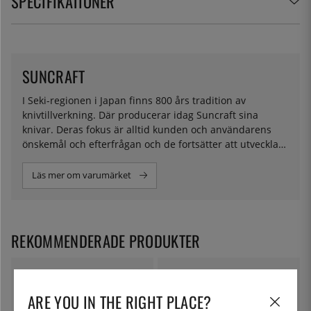
SPECIFIKATIONER
SUNCRAFT
I Seki-regionen i Japan finns 800 års tradition av
knivtillverkning. Där producerar idag Suncraft sina
knivar. Deras fokus är alltid kunden och användarens
önskemål och efterfrågan och de fortsätter att utveckla
sina knivar just så som du vill ha dem.
Läs mer om varumärket
REKOMMENDERADE PRODUKTER
ARE YOU IN THE RIGHT PLACE?