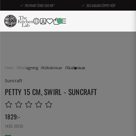
FRI FRAKT ÖVER 500 KR*
365 DAGARS ÖPPET KÖP
Hem
Matlagning
Köksknivar
Skalknivar
Suncraft
PETTY 15 CM, SWIRL - SUNCRAFT
1829
:-
1450-25155