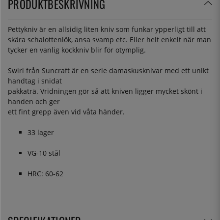
PRODUKTBESKRIVNING
Pettykniv är en allsidig liten kniv som funkar ypperligt till att
skära schalottenlök, ansa svamp etc. Eller helt enkelt när man
tycker en vanlig kockkniv blir för otymplig.
Swirl från Suncraft är en serie damaskusknivar med ett unikt
handtag i snidat
pakkaträ. Vridningen gör så att kniven ligger mycket skönt i
handen och ger
ett fint grepp även vid våta händer.
33 lager
VG-10 stål
HRC: 60-62