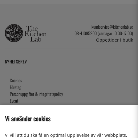
kundservice@kitchenlab.se
08-41095200 (vardagar 10.00-17.00)
Öppettider i butik
NYHETSBREV
Cookies
Företag
Personuppgifter & Integritetspolicy
Event
Köpvillkor
Om oss
Vi använder cookies
Presentkort
Våra butiker
Vi vill att du ska få en optimal upplevelse av vår webbplats,