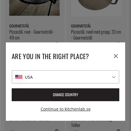
GOURMETSTÅL
GOURMETSTÅL
Pizzastål, runt - Gourmetstål -
Pizzastål, rund med grepp, 33 cm
49 cm
- Gourmetstål
1 145:-
985:-
ARE YOU IN THE RIGHT PLACE?
USA
CHANGE COUNTRY
Continue to kitchenlab.se
BERNAL
TELLIER
Oliver, Manzanilla - Bernal
Ostronkniv med trähandtag -
Tellier