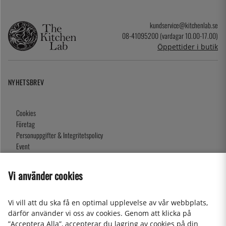
kundservice@kitchenlab.se
08-41095200 (vardagar 10.00-17.00)
Öppettider i butik
NYHETSBREV
Cookies
Företag
Personuppgifter & Integritetspolicy
Event
Köpvillkor
Om oss
Vi använder cookies
Presentkort
Våra butiker
Vi vill att du ska få en optimal upplevelse av vår webbplats,
därför använder vi oss av cookies. Genom att klicka på
”Acceptera Alla”, accepterar du lagring av cookies på din