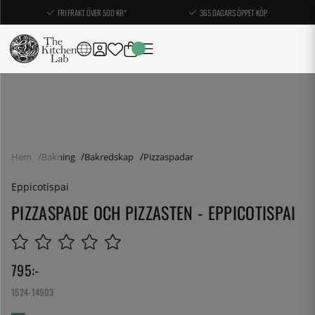
FRI FRAKT ÖVER 500 KR*
365 DAGARS ÖPPET KÖP
Hem
Bakning
Bakredskap
Pizzaspadar
Eppicotispai
PIZZASPADE OCH PIZZASTEN - EPPICOTISPAI
795
:-
1524-14903