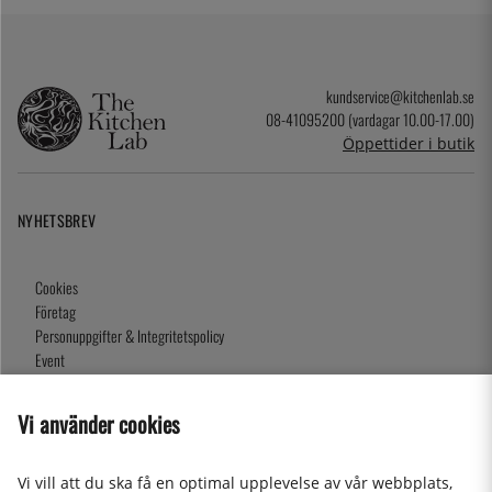
kundservice@kitchenlab.se
08-41095200 (vardagar 10.00-17.00)
Öppettider i butik
NYHETSBREV
Cookies
Företag
Personuppgifter & Integritetspolicy
Event
Köpvillkor
Om oss
Vi använder cookies
Presentkort
Våra butiker
Vi vill att du ska få en optimal upplevelse av vår webbplats,