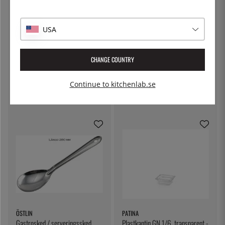
USA
CHANGE COUNTRY
PATINA
PATINA
Plastkantin GN 1/3 transparent -
Plastkantin GN 1/9, transparent -
Patina - 100 mm
Patina - 100 mm
Continue to kitchenlab.se
109:-
39:-
ÖSTLIN
PATINA
Gastrosked / serveringssked
Plastkantin GN 1/6, transparent -