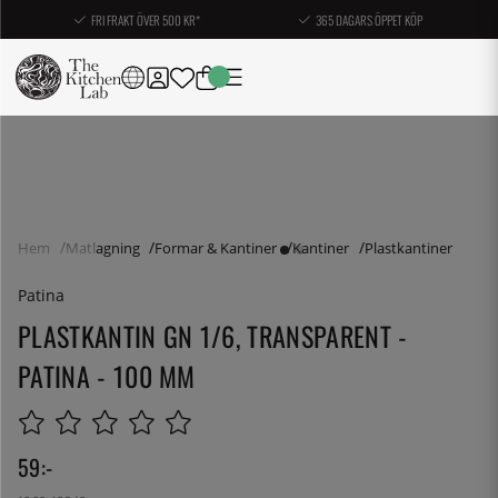
FRI FRAKT ÖVER 500 KR*
365 DAGARS ÖPPET KÖP
Hem
Matlagning
Formar & Kantiner
Kantiner
Plastkantiner
Patina
PLASTKANTIN GN 1/6, TRANSPARENT -
PATINA - 100 MM
59
:-