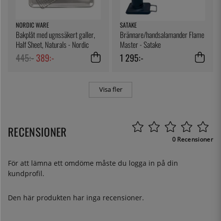
NORDIC WARE
SATAKE
Bakplåt med ugnssäkert galler,
Brännare/handsalamander Flame
Half Sheet, Naturals - Nordic
Master - Satake
Ware
445:-
389:-
1 295:-
Visa fler
RECENSIONER
0 Recensioner
För att lämna ett omdöme måste du
logga in
på din
kundprofil.
Den här produkten har inga recensioner.