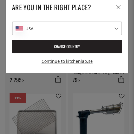
ARE YOU IN THE RIGHT PLACE?
USA
CHANGE COUNTRY
SIEVERT
SIEVERT
Continue to kitchenlab.se
Turbojet gasbrännare - Sievert
Liten gasflaska till
handyjetbrännare, 175 g - Sievert
2 295:-
79:-
13
%