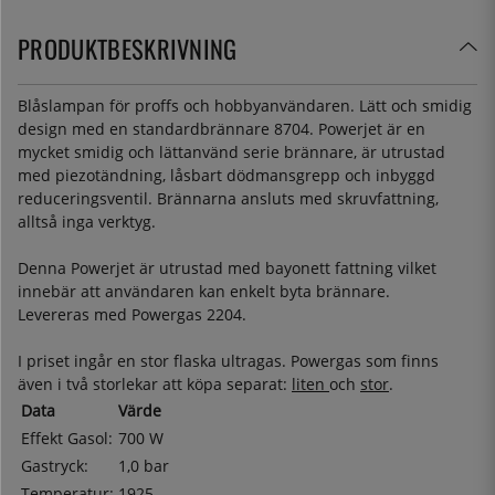
PRODUKTBESKRIVNING
Blåslampan för proffs och hobbyanvändaren. Lätt och smidig
design med en standardbrännare 8704. Powerjet är en
mycket smidig och lättanvänd serie brännare, är utrustad
med piezotändning, låsbart dödmansgrepp och inbyggd
reduceringsventil. Brännarna ansluts med skruvfattning,
alltså inga verktyg.
Denna Powerjet är utrustad med bayonett fattning vilket
innebär att användaren kan enkelt byta brännare.
Levereras med Powergas 2204.
I priset ingår en stor flaska ultragas. Powergas som finns
även i två storlekar att köpa separat:
liten
och
stor
.
Data
Värde
Effekt Gasol:
700 W
Gastryck:
1,0 bar
Temperatur:
1925