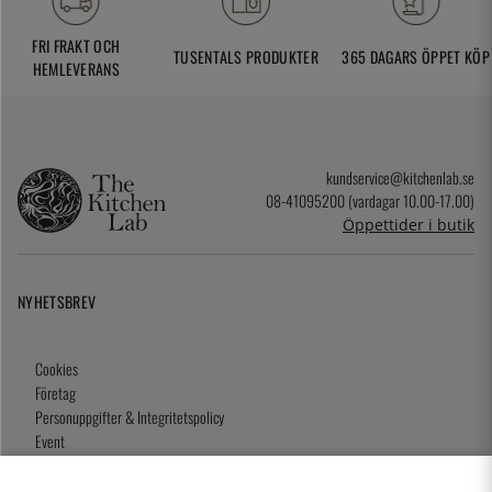
FRI FRAKT OCH
TUSENTALS PRODUKTER
365 DAGARS ÖPPET KÖP
HEMLEVERANS
kundservice@kitchenlab.se
08-41095200 (vardagar 10.00-17.00)
Öppettider i butik
NYHETSBREV
Cookies
Företag
Personuppgifter & Integritetspolicy
Event
Köpvillkor
Om oss