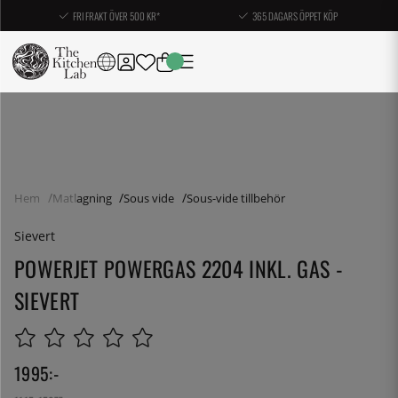
FRI FRAKT ÖVER 500 KR*
365 DAGARS ÖPPET KÖP
Hem
Matlagning
Sous vide
Sous-vide tillbehör
Sievert
POWERJET POWERGAS 2204 INKL. GAS -
SIEVERT
1995
:-