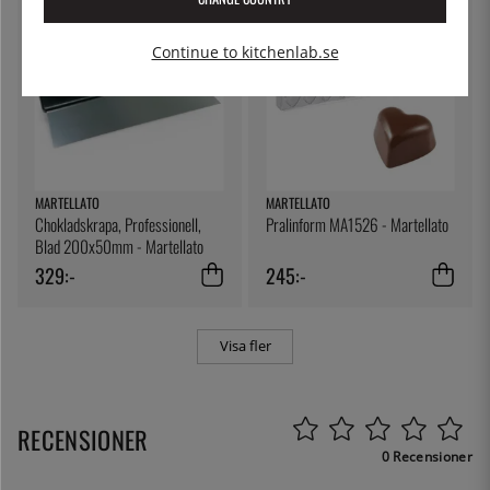
Continue to kitchenlab.se
MARTELLATO
MARTELLATO
Chokladskrapa, Professionell,
Pralinform MA1526 - Martellato
Blad 200x50mm - Martellato
329:-
245:-
Visa fler
RECENSIONER
0 Recensioner