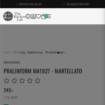
FRI FRAKT ÖVER 500 KR*
365 DAGARS ÖPPET KÖP
Hem
Bakning
Bakformar
Pralinformar
Martellato
PRALINFORM MA1927 - MARTELLATO
245
:-
1710-26889