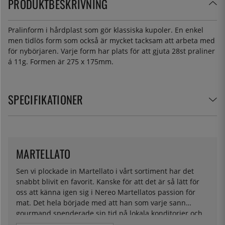
PRODUKTBESKRIVNING
Pralinform i hårdplast som gör klassiska kupoler. En enkel
men tidlös form som också är mycket tacksam att arbeta med
för nybörjaren. Varje form har plats för att gjuta 28st praliner
á 11g. Formen är 275 x 175mm.
SPECIFIKATIONER
MARTELLATO
Sen vi plockade in Martellato i vårt sortiment har det
snabbt blivit en favorit. Kanske för att det är så lätt för
oss att känna igen sig i Nereo Martellatos passion för
mat. Det hela började med att han som varje sann
gourmand spenderade sin tid på lokala konditorier och
hjälpte sina vänner med lösningar på bakformar han såg