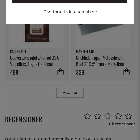
Continue to kitchenlab.se
CALLEBAUT
MARTELLATO
Couverture, mjölkchoklad 33,6
Chokladskrapa, Professionell,
%, pellets, 1 kg - Callebaut
Blad 200x50mm - Martellato
499:-
329:-
Visa fler
RECENSIONER
0 Recensioner
För att lämna ett omdöme måste du
logga in
på din