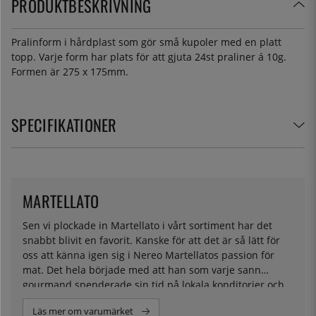
PRODUKTBESKRIVNING
Pralinform i hårdplast som gör små kupoler med en platt
topp. Varje form har plats för att gjuta 24st praliner á 10g.
Formen är 275 x 175mm.
SPECIFIKATIONER
MARTELLATO
Sen vi plockade in Martellato i vårt sortiment har det
snabbt blivit en favorit. Kanske för att det är så lätt för
oss att känna igen sig i Nereo Martellatos passion för
mat. Det hela började med att han som varje sann
gourmand spenderade sin tid på lokala konditorier och
hjälpte sina vänner med lösningar på bakformar han såg
Läs mer om varumärket
att de behövde. Det fortsatte med fler och fler redskap