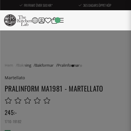
FRI FRAKT ÖVER 500 KR*
365 DAGARS ÖPPET KÖP
Hem
Bakning
Bakformar
Pralinformar
Martellato
PRALINFORM MA1981 - MARTELLATO
245
:-
1710-19182