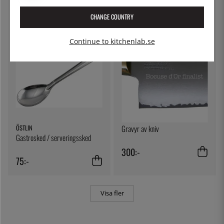
795:-
1 099:-
CHANGE COUNTRY
Continue to kitchenlab.se
ÖSTLIN
Gravyr av kniv
Gastrosked / serveringssked
300:-
75:-
Visa fler