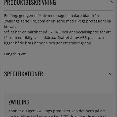
PRODUKTBESKRIVNING
En lång, gedigen filékniv med något smalare blad från
Zwillings serie Pro, som är en serie med riktigt professionella
knivar.
Stålet har en hårdhet på 57 HRC och är specialslipade för att
få fram en riktigt vass skärpa. Skaftet är av ABS-plast och
ligger både bra i handen och ger ett stabilt grepp.
Längd: 26cm
SPECIFIKATIONER
ZWILLING
Känner du igen Zwillings produkter kan det bero på att
de har tillverkat knivar sedan 1731. Idag har de ett stort