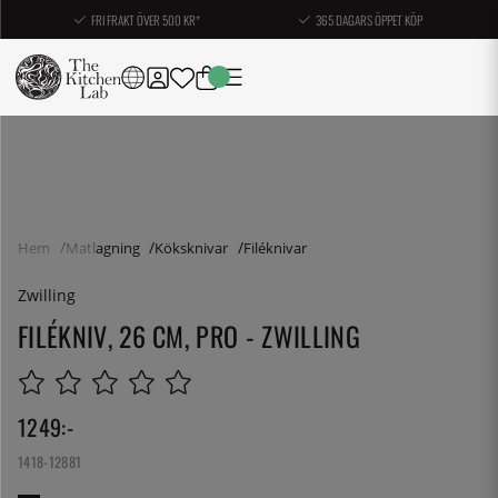
FRI FRAKT ÖVER 500 KR*
365 DAGARS ÖPPET KÖP
Hem
Matlagning
Köksknivar
Filéknivar
Zwilling
FILÉKNIV, 26 CM, PRO - ZWILLING
1249
:-
1418-12881