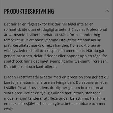
PRODUKTBESKRIVNING
Det här är en fågelsax för kök där hel fågel inte är en
romantisk idé utan ett dagligt arbete. 3 Claveles Professional
är varmsmidd, vilket innebär att stålet formas under hög
temperatur ur ett massivt ämne istället för att stansas ur
plåt. Resultatet märks direkt i handen. Konstruktionen är
vridstyv, leden stabil och responsen omedelbar. När du går
genom bröstben, delar lårleder eller öppnar upp en fågel för
spatchcock finns det inget svampigt eller tveksamt i rörelsen.
Den biter rent och kontrollerat.
Bladen i rostfritt stål arbetar med en precision som gör att du
kan följa anatomin snarare än tvinga den. Du separerar leder
i stället för att krossa dem, du klipper genom brosk utan att
slita fibrer. Det är en tydlig skillnad mot lättare, stansade
modeller som tenderar att flexa under belastning. Här finns
en mekanisk självklarhet som gör arbetet snabbare och mer
exakt.