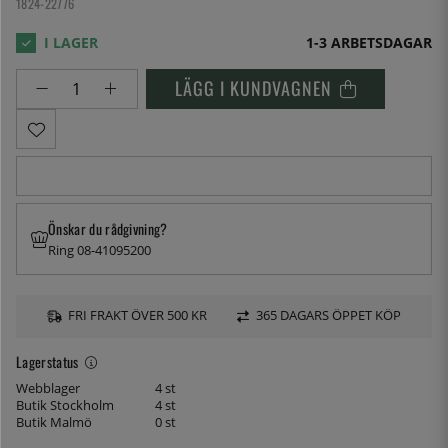
1824-22776
1-3 ARBETSDAGAR
LÄGG I KUNDVAGNEN
Önskar du rådgivning?
Ring 08-41095200
FRI FRAKT ÖVER 500 KR
365 DAGARS ÖPPET KÖP
Lagerstatus
Webblager
4 st
Butik Stockholm
4 st
Butik Malmö
0 st