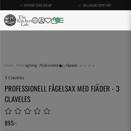
FRI FRAKT ÖVER 500 KR*
365 DAGARS ÖPPET KÖP
Hem
Matlagning
Köksredskap
Saxar
3 Claveles
PROFESSIONELL FÅGELSAX MED FJÄDER - 3
CLAVELES
895
:-