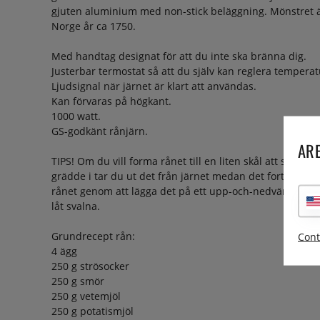
gjuten aluminium med non-stick beläggning. Mönstret är
Norge år ca 1750.
Med handtag designat för att du inte ska bränna dig.
Justerbar termostat så att du själv kan reglera tempera
Ljudsignal när järnet är klart att användas.
Kan förvaras på högkant.
1000 watt.
GS-godkänt rånjärn.
ARE
TIPS! Om du vill forma rånet till en liten skål att servera
grädde i tar du ut det från järnet medan det fortfarande
rånet genom att lägga det på ett upp-och-nedvänt glas/l
låt svalna.
Grundrecept rån:
Cont
4 ägg
250 g strösocker
250 g smör
250 g vetemjöl
250 g potatismjöl