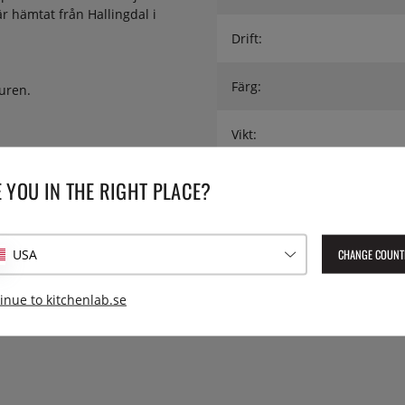
 hämtat från Hallingdal i
Drift:
Färg:
turen.
Vikt:
Lev. artikelnummer:
908.2
 YOU IN THE RIGHT PLACE?
EAN:
7053680908244
 t ex glass eller bär och vispad
 är varmt och böjligt. Forma
iten skål, böj ned kanterna och
CHANGE COUNT
USA
inue to kitchenlab.se