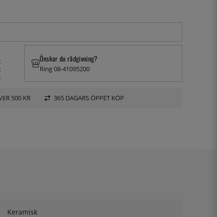
Önskar du rådgivning?
t
Ring 08-41095200
t
t
VER 500 KR
365 DAGARS ÖPPET KÖP
Keramisk