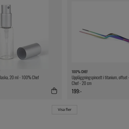
F
100% CHEF
flaska, 20 ml - 100% Chef
Uppläggningspincett i titanium, offse
Chef - 20 cm
199:-
Visa fler