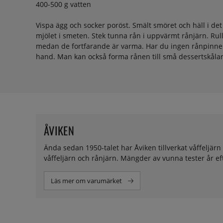
400-500 g vatten
Vispa ägg och socker poröst. Smält smöret och häll i det
mjölet i smeten. Stek tunna rån i uppvärmt rånjärn. Ru
medan de fortfarande är varma. Har du ingen rånpinne g
hand. Man kan också forma rånen till små dessertskåla
ÅVIKEN
Ända sedan 1950-talet har Åviken tillverkat våffeljärn i
våffeljärn och rånjärn. Mängder av vunna tester år eft
Läs mer om varumärket