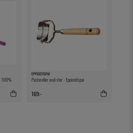
EPPICOTISPAI
t - 100%
Pastaroller oval stor - Eppicotispai
169:-