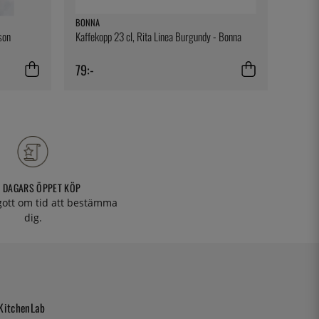
BONNA
SUNNEX
son
Kaffekopp 23 cl, Rita Linea Burgundy - Bonna
Fastfoo
Sunnex
79:-
199:-
 DAGARS ÖPPET KÖP
 gott om tid att bestämma
dig.
KitchenLab