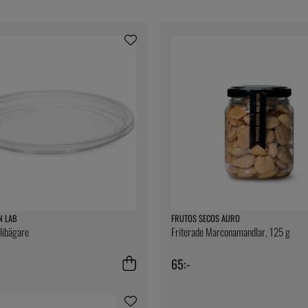
N LAB
FRUTOS SECOS AURO
elibägare
Friterade Marconamandlar, 125 g
65:-