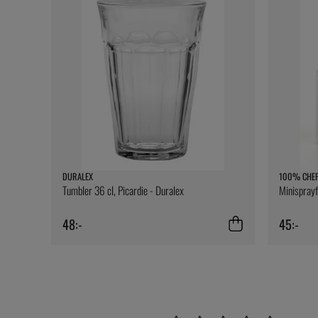
DURALEX
100% CHE
Tumbler 36 cl, Picardie - Duralex
Minispray
48:-
45:-