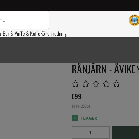
ar
Bar & Vin
Te & Kaffe
Köksinredning
RÅNJÄRN - ÅVIKE
699
:-
1070-28361