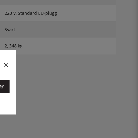
220 V, Standard EU-plugg
Svart
2, 348 kg
RY