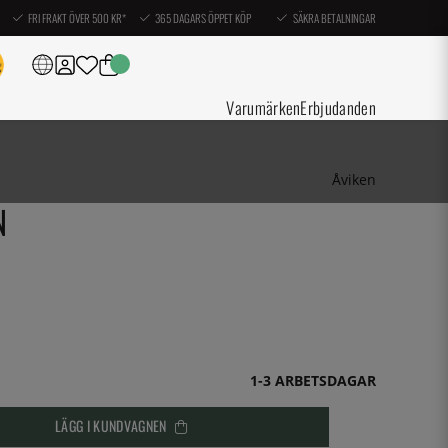
FRI FRAKT ÖVER 500 KR*
365 DAGARS ÖPPET KÖP
SÄKRA BETALNINGAR
Varumärken
Erbjudanden
Åviken
N
1-3 ARBETSDAGAR
LÄGG I KUNDVAGNEN