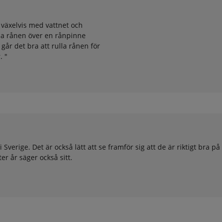
 växelvis med vattnet och
lla rånen över en rånpinne
år det bra att rulla rånen för
r.
"
 Sverige. Det är också lätt att se framför sig att de är riktigt bra p
er år säger också sitt.