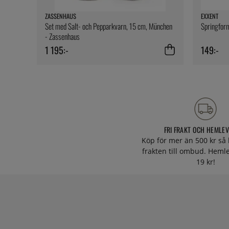
ZASSENHAUS
EXXENT
Set med Salt- och Pepparkvarn, 15 cm, München
Springform
- Zassenhaus
1 195:-
149:-
FRI FRAKT OCH HEMLE
Köp för mer än 500 kr så 
frakten till ombud. Heml
19 kr!