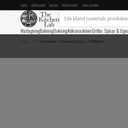
EVENT
KÖPVILLKOR
OM OSS
PRESENTKORT
VÅRA BUTIKER
Matlagning
Bakning
Dukning
Köksmaskiner
Grillar, Spisar & Ugn
Hem
Köksmaskiner
Värma & Koka
Våffeljärn