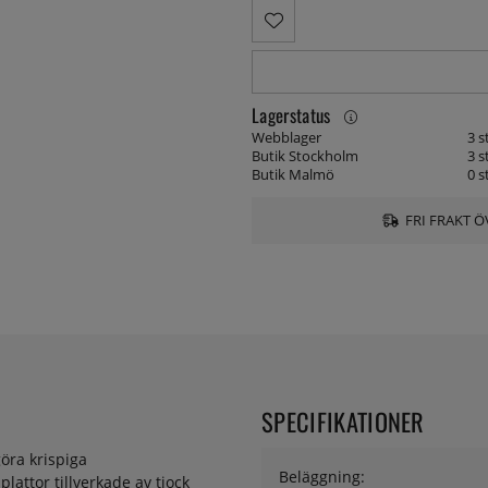
Lagerstatus
Webblager
3 s
Butik Stockholm
3 s
Butik Malmö
0 s
FRI FRAKT Ö
SPECIFIKATIONER
öra krispiga
Beläggning:
lattor tillverkade av tjock