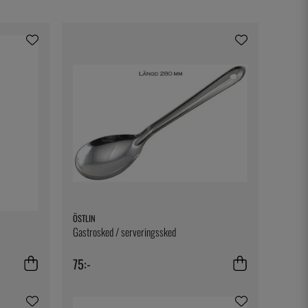
ÖSTLIN
Gastrosked / serveringssked
75:-