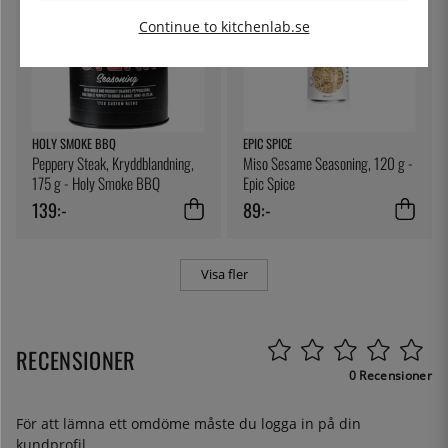
Continue to kitchenlab.se
HOLY SMOKE BBQ
EPIC SPICE
Peppery Steak, Kryddblandning,
Miso Sesame Seasoning, 120 g -
175 g - Holy Smoke BBQ
Epic Spice
139:-
89:-
Visa fler
RECENSIONER
0 Recensioner
För att lämna ett omdöme måste du
logga in
på din
kundprofil.