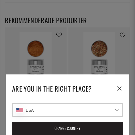
REKOMMENDERADE PRODUKTER
ARE YOU IN THE RIGHT PLACE?
EPIC SPICE
EPIC SPICE
Tacokrydda, Kryddblandning, 120
Pizzakrydda, Kryddblandning, 75
g - Epic Spice
g - Epic Spice
99:-
99:-
USA
CHANGE COUNTRY