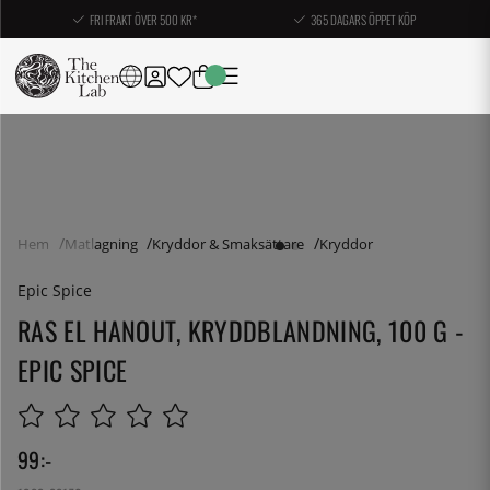
FRI FRAKT ÖVER 500 KR*
365 DAGARS ÖPPET KÖP
Hem
Matlagning
Kryddor & Smaksättare
Kryddor
Epic Spice
RAS EL HANOUT, KRYDDBLANDNING, 100 G -
EPIC SPICE
99
:-