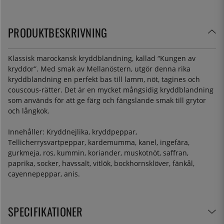
PRODUKTBESKRIVNING
Klassisk marockansk kryddblandning, kallad “Kungen av
kryddor”. Med smak av Mellanöstern, utgör denna rika
kryddblandning en perfekt bas till lamm, nöt, tagines och
couscous-rätter. Det är en mycket mångsidig kryddblandning
som används för att ge färg och fängslande smak till grytor
och långkok.
Innehåller: Kryddnejlika, kryddpeppar,
Tellicherrysvartpeppar, kardemumma, kanel, ingefära,
gurkmeja, ros, kummin, koriander, muskotnöt, saffran,
paprika, socker, havssalt, vitlök, bockhornsklöver, fänkål,
cayennepeppar, anis.
SPECIFIKATIONER