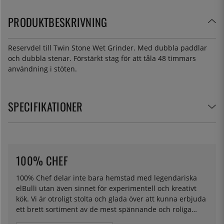
PRODUKTBESKRIVNING
Reservdel till Twin Stone Wet Grinder. Med dubbla paddlar
och dubbla stenar. Förstärkt stag för att tåla 48 timmars
användning i stöten.
SPECIFIKATIONER
100% CHEF
100% Chef delar inte bara hemstad med legendariska
elBulli utan även sinnet för experimentell och kreativt
kök. Vi är otroligt stolta och glada över att kunna erbjuda
ett brett sortiment av de mest spännande och roliga
redskap och specialutrustning du kan föreställa dig. Vare