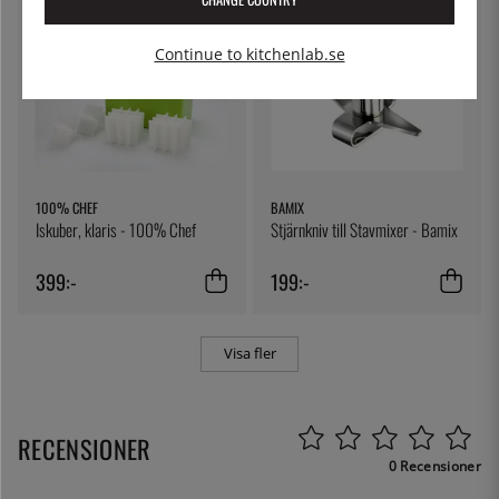
Continue to kitchenlab.se
100% CHEF
BAMIX
Iskuber, klaris - 100% Chef
Stjärnkniv till Stavmixer - Bamix
399:-
199:-
Visa fler
RECENSIONER
0 Recensioner