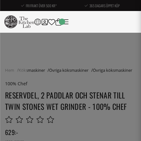
FRI FRAKT ÖVER 500 KR*
365 DAGARS ÖPPET KÖP
Hem
Köksmaskiner
Övriga köksmaskiner
Övriga köksmaskiner
100% Chef
RESERVDEL, 2 PADDLAR OCH STENAR TILL
TWIN STONES WET GRINDER - 100% CHEF
629
:-