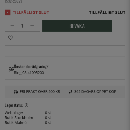
1532-26323
TILLFÄLLIGT SLUT
BEVAKA
Önskar du rådgivning?
Ring 08-41095200
FRI FRAKT ÖVER 500 KR
365 DAGARS ÖPPET KÖP
Lagerstatus
Webblager
0 st
Butik Stockholm
0 st
Butik Malmö
0 st