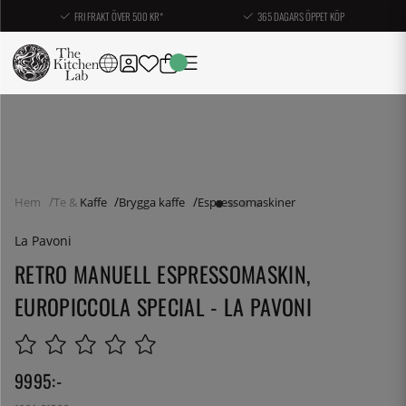
FRI FRAKT ÖVER 500 KR*
365 DAGARS ÖPPET KÖP
Hem
Te & Kaffe
Brygga kaffe
Espressomaskiner
La Pavoni
RETRO MANUELL ESPRESSOMASKIN,
EUROPICCOLA SPECIAL - LA PAVONI
9995
:-