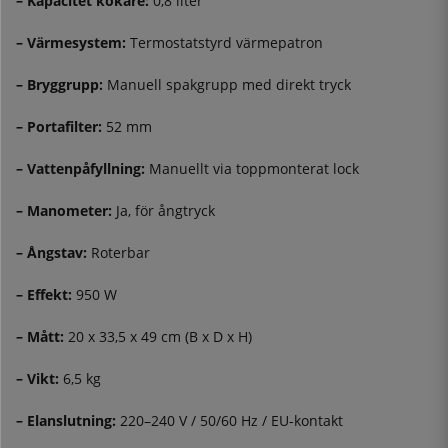
– Kapacitet kokare:
0,8 liter
– Värmesystem:
Termostatstyrd värmepatron
– Bryggrupp:
Manuell spakgrupp med direkt tryck
– Portafilter:
52 mm
– Vattenpåfyllning:
Manuellt via toppmonterat lock
– Manometer:
Ja, för ångtryck
– Ångstav:
Roterbar
– Effekt:
950 W
– Mått:
20 x 33,5 x 49 cm (B x D x H)
– Vikt:
6,5 kg
– Elanslutning:
220–240 V / 50/60 Hz / EU-kontakt