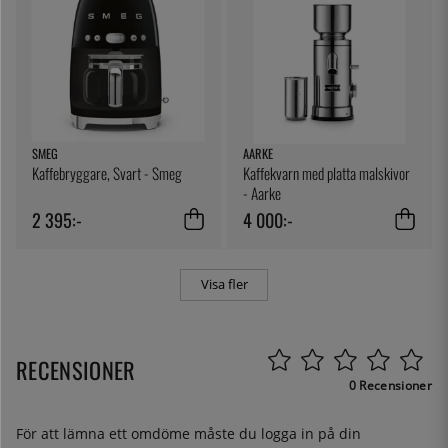
SMEG
AARKE
Kaffebryggare, Svart - Smeg
Kaffekvarn med platta malskivor
- Aarke
2 395:-
4 000:-
Visa fler
RECENSIONER
0 Recensioner
För att lämna ett omdöme måste du
logga in
på din