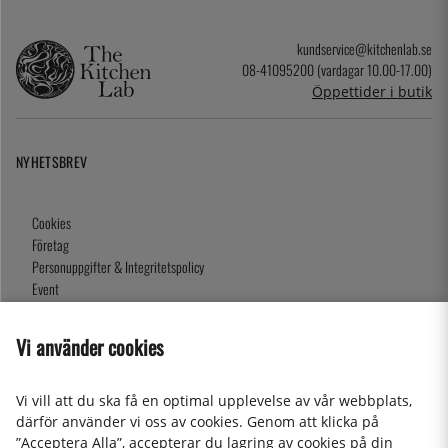
kundservice@kitchenlab.se
08-41095200 (vardagar 10.00-17.00)
Öppettider i butik
NYHETSBREV
Cookies
Företag
Personuppgifter & Integritetspolicy
Event
Köpvillkor
Om oss
Vi använder cookies
Presentkort
Våra butiker
Vi vill att du ska få en optimal upplevelse av vår webbplats,
därför använder vi oss av cookies. Genom att klicka på
”Acceptera Alla”, accepterar du lagring av cookies på din