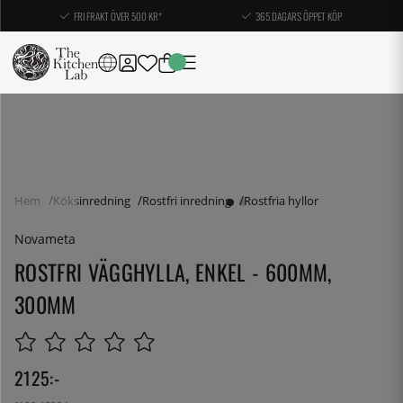
FRI FRAKT ÖVER 500 KR*
365 DAGARS ÖPPET KÖP
Hem
Köksinredning
Rostfri inredning
Rostfria hyllor
Novameta
ROSTFRI VÄGGHYLLA, ENKEL - 600MM,
300MM
2125
:-