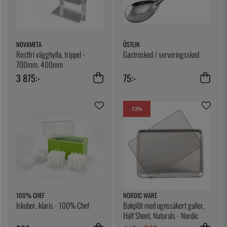
NOVAMETA
ÖSTLIN
Rostfri vägghylla, trippel -
Gastrosked / serveringssked
700mm, 400mm
3 875:-
75:-
13
%
100% CHEF
NORDIC WARE
Iskuber, klaris - 100% Chef
Bakplåt med ugnssäkert galler,
Half Sheet, Naturals - Nordic
Ware