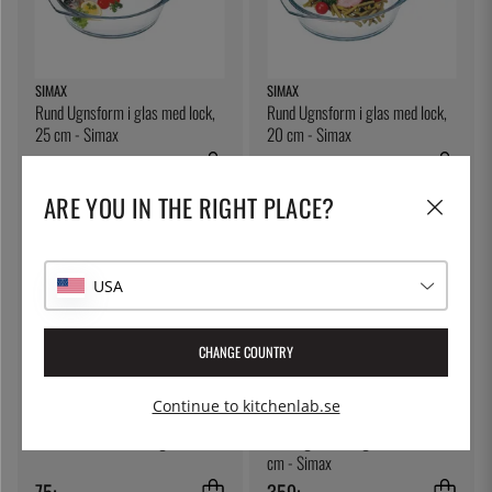
SIMAX
SIMAX
Rund Ugnsform i glas med lock,
Rund Ugnsform i glas med lock,
25 cm - Simax
20 cm - Simax
395:-
289:-
ARE YOU IN THE RIGHT PLACE?
USA
CHANGE COUNTRY
Continue to kitchenlab.se
ÖSTLIN
SIMAX
Gastrosked / serveringssked
Oval Ugnsform i glas, 35 x 24
cm - Simax
75:-
359:-