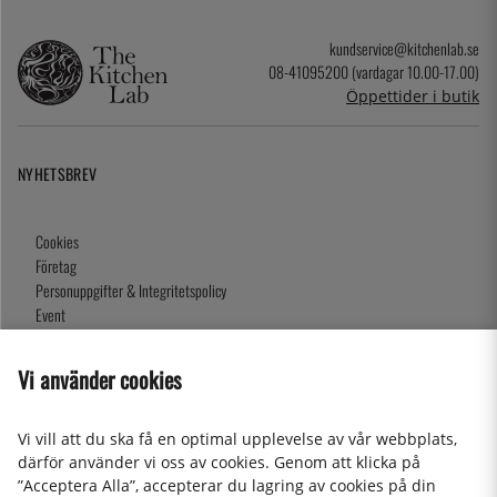
kundservice@kitchenlab.se
08-41095200 (vardagar 10.00-17.00)
Öppettider i butik
NYHETSBREV
Cookies
Företag
Personuppgifter & Integritetspolicy
Event
Köpvillkor
Om oss
Vi använder cookies
Presentkort
Våra butiker
Vi vill att du ska få en optimal upplevelse av vår webbplats,
därför använder vi oss av cookies. Genom att klicka på
”Acceptera Alla”, accepterar du lagring av cookies på din