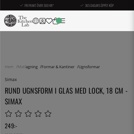
FRI FRAKT ÖVER 500 KR*
365 DAGARS ÖPPET KÖP
Hem
Matlagning
Formar & Kantiner
Ugnsformar
Simax
RUND UGNSFORM I GLAS MED LOCK, 18 CM -
SIMAX
249
:-