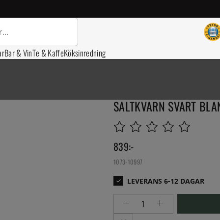
ar
Bar & Vin
Te & Kaffe
Köksinredning
SALTKVARN SVART BLAN
839
:-
1073-10997