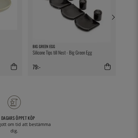
BIG GREEN EGG
SIMAX
Silicone Tips till Nest - Big Green Egg
Rund U
79:-
249:-
 DAGARS ÖPPET KÖP
 gott om tid att bestämma
dig.