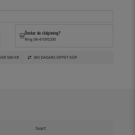
Önskar du rådgivning?
t
Ring 08-41095200
t
t
VER 500 KR
365 DAGARS ÖPPET KÖP
Svart