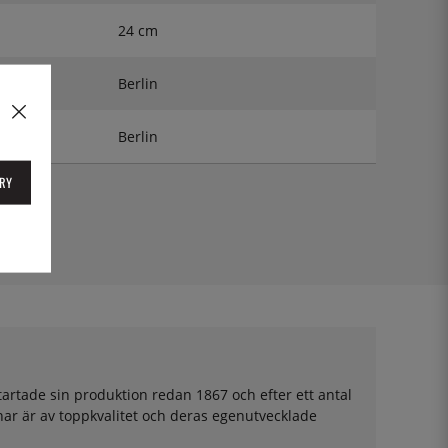
24 cm
Berlin
Berlin
RY
tartade sin produktion redan 1867 och efter ett antal
ar är av toppkvalitet och deras egenutvecklade