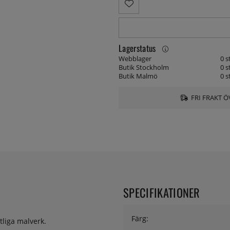
Lagerstatus
Webblager
0 s
Butik Stockholm
0 s
Butik Malmö
0 s
FRI FRAKT Ö
SPECIFIKATIONER
Färg:
tliga malverk.