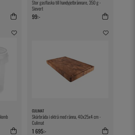
Stor gasflaska till handyjetbrännare, 350 g -
Sievert
99:-
CULIMAT
plomb
Skärbräda i ekträ med ränna, 40x25x4 cm -
Culimat
1 695:-