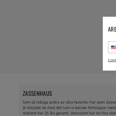
ARE
Cont
ZASSENHAUS
Som så många andra av våra favoriter har även Zassenh
år började de med det som vi kanske förknippar mest
malverk har 25 års garanti. Dessutom har de fina skä