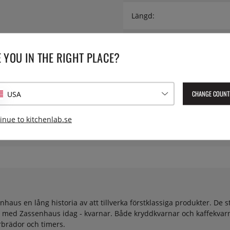
Längd:
Modell:
 YOU IN THE RIGHT PLACE?
Serie:
CHANGE COUNT
USA
Lev. artikelnummer:
Z-020250
EAN:
4006528020250
inue to kitchenlab.se
aus en lång historia av att tillverka förstklassiga produkter. De s
 med Zassenhaus idag - kvarnar. Både kryddkvarnar och kaffekvarn
rbrädor och timers.