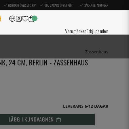
FRI FRAKT ÖVER 500 KR*
365 DAGARS ÖPPET KÖP
SÄKRA BETALNINGAR
Varumärken
Erbjudanden
Zassenhaus
K, 24 CM, BERLIN - ZASSENHAUS
LEVERANS 6-12 DAGAR
LÄGG I KUNDVAGNEN