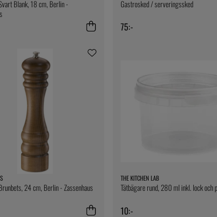
Svart Blank, 18 cm, Berlin -
Gastrosked / serveringssked
s
75:-
S
THE KITCHEN LAB
Brunbets, 24 cm, Berlin - Zassenhaus
Tätbägare rund, 280 ml inkl. lock och 
10:-