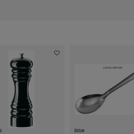
S
ÖSTLIN