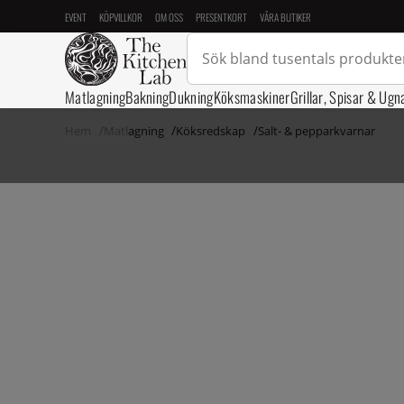
EVENT
KÖPVILLKOR
OM OSS
PRESENTKORT
VÅRA BUTIKER
Matlagning
Bakning
Dukning
Köksmaskiner
Grillar, Spisar & Ugn
Hem
Matlagning
Köksredskap
Salt- & pepparkvarnar