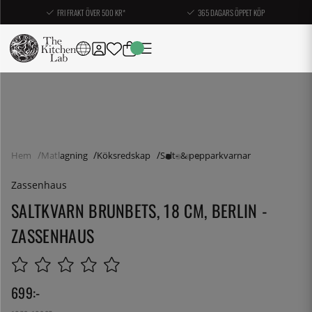
FRI FRAKT ÖVER 500 KR*
365 DAGARS ÖPPET KÖP
Hem
Matlagning
Köksredskap
Salt- & pepparkvarnar
Zassenhaus
SALTKVARN BRUNBETS, 18 CM, BERLIN -
ZASSENHAUS
699
:-