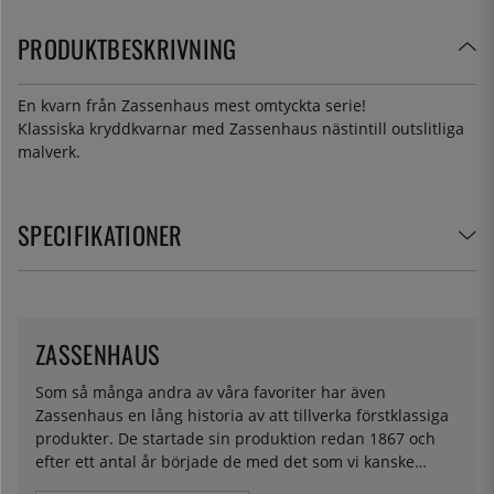
PRODUKTBESKRIVNING
En kvarn från Zassenhaus mest omtyckta serie!
Klassiska kryddkvarnar med Zassenhaus nästintill outslitliga
malverk.
SPECIFIKATIONER
ZASSENHAUS
Som så många andra av våra favoriter har även
Zassenhaus en lång historia av att tillverka förstklassiga
produkter. De startade sin produktion redan 1867 och
efter ett antal år började de med det som vi kanske
förknippar mest med Zassenhaus idag - kvarnar. Både