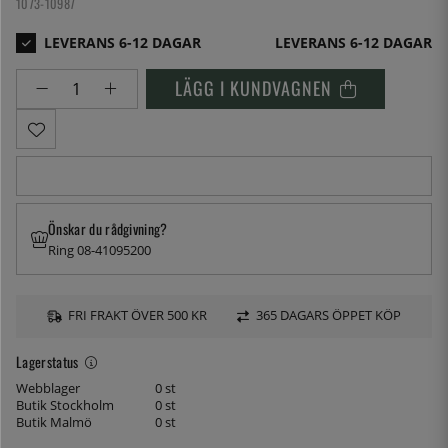
1073-10987
LEVERANS 6-12 DAGAR
LÄGG I KUNDVAGNEN
Önskar du rådgivning?
Ring 08-41095200
FRI FRAKT ÖVER 500 KR
365 DAGARS ÖPPET KÖP
Lagerstatus
Webblager
0 st
Butik Stockholm
0 st
Butik Malmö
0 st