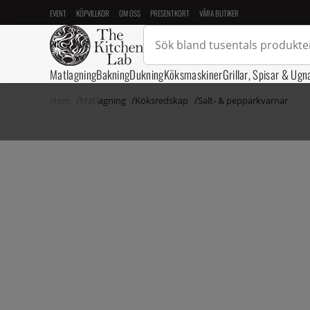
EVENT
KÖPVILLKOR
OM OSS
PRESENTKORT
VÅRA BUTIKER
Matlagning
Bakning
Dukning
Köksmaskiner
Grillar, Spisar & Ugn
Hem
Matlagning
Köksredskap
Salt- & pepparkvarnar