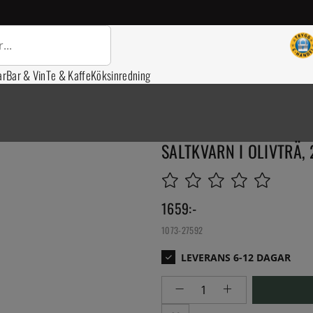
ar
Bar & Vin
Te & Kaffe
Köksinredning
SALTKVARN I OLIVTRÄ,
1659
:-
1073-27592