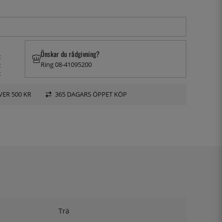
Önskar du rådgivning?
t
Ring 08-41095200
t
t
VER 500 KR
365 DAGARS ÖPPET KÖP
Trä