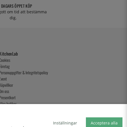
 DAGARS ÖPPET KÖP
 gott om tid att bestämma
dig.
KitchenLab
Cookies
Företag
Personuppgifter & Integritetspolicy
Event
Köpvillkor
Om oss
Presentkort
Våra butiker
Inställningar
Acceptera alla