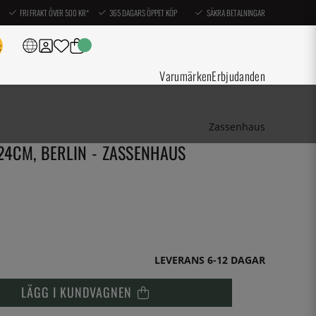
FRI FRAKT ÖVER 500 KR*
365 DAGARS ÖPPET KÖP
SÄKRA BETALNINGAR
Varumärken
Erbjudanden
Zassenhaus
 24CM, BERLIN - ZASSENHAUS
LEVERANS 6-12 DAGAR
LÄGG I KUNDVAGNEN