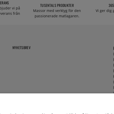
VERANS
TUSENTALS PRODUKTER
365
bjuder vi på
Massor med verktyg för den
Vi ger dig
everans från
passionerade matlagaren.
NYHETSBREV