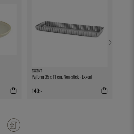
EXXENT
SKEPPS
Pajform 35 x 11 cm, Non-stick - Exxent
Tamago
Skepps
149:-
999:-