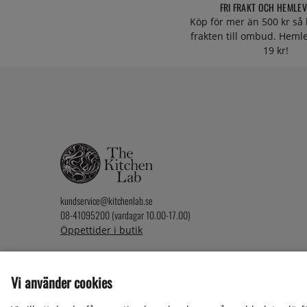
FRI FRAKT OCH HEMLE
Köp för mer än 500 kr så 
frakten till ombud. Heml
19 kr!
kundservice@kitchenlab.se
08-41095200 (vardagar 10.00-17.00)
Öppettider i butik
Vi använder cookies