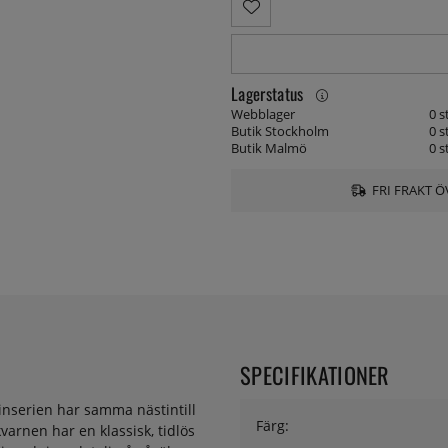
Lagerstatus
Webblager
0 s
Butik Stockholm
0 s
Butik Malmö
0 s
FRI FRAKT Ö
SPECIFIKATIONER
inserien har samma nästintill
Färg:
varnen har en klassisk, tidlös