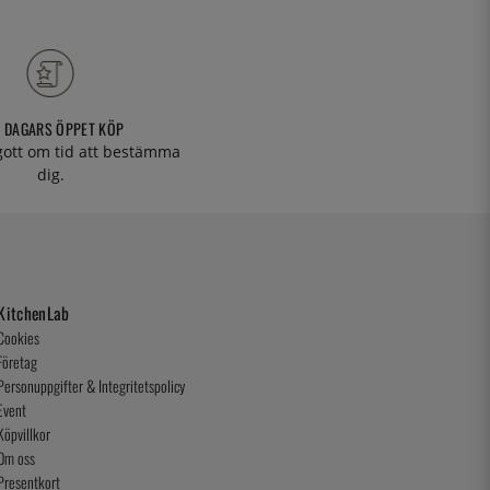
 DAGARS ÖPPET KÖP
 gott om tid att bestämma
dig.
KitchenLab
Cookies
Företag
Personuppgifter & Integritetspolicy
Event
Köpvillkor
Om oss
Presentkort