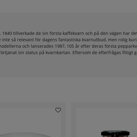
40 tillverkade de sin första kaffekvarn och på den vägen har det f
inte så relevant för dagens fantastiska kvarnutbud, men rolig kuri
e modellerna och lanserades 1987, 105 år efter deras första peppark
förtjänat sin status på kvarnkartan. Eftersom de efterfrågas flitigt gä