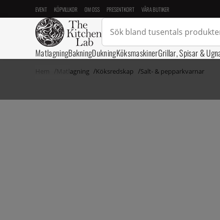
EVENT
KÖPVILLKOR
OM OSS
PRESENTKORT
VÅRA BUTIKER
Matlagning
Bakning
Dukning
Köksmaskiner
Grillar, Spisar & Ugn
Hem
Matlagning
Köksredskap
Salt- & pepparkvarnar