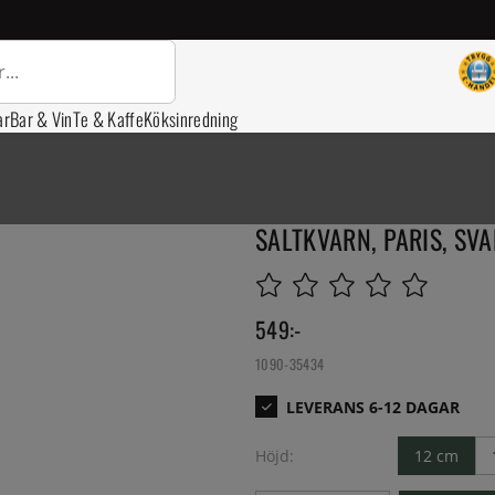
ar
Bar & Vin
Te & Kaffe
Köksinredning
SALTKVARN, PARIS, SV
549
:-
1090-35434
Höjd:
12 cm