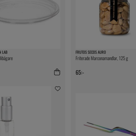
N LAB
FRUTOS SECOS AURO
elibägare
Friterade Marconamandlar, 125 g
65:-