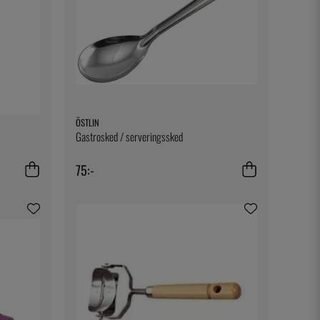
ÖSTLIN
Gastrosked / serveringssked
75:-