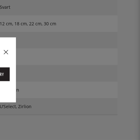
Svart
12 cm, 18 cm, 22 cm, 30 cm
Trä
Paris
Bok
RY
Saltkvarn
U’Select, Zirlion