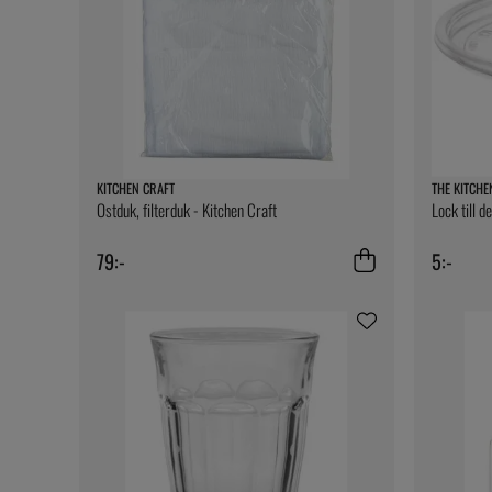
KITCHEN CRAFT
THE KITCHE
Ostduk, filterduk - Kitchen Craft
Lock till d
79:-
5:-