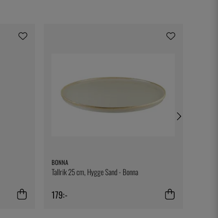
BONNA
EXXENT
Tallrik 25 cm, Hygge Sand - Bonna
Pajform
179:-
149:-