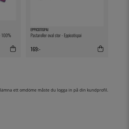
EPPICOTISPAI
t - 100%
Pastaroller oval stor - Eppicotispai
169:-
t lämna ett omdöme måste du
logga in
på din kundprofil.