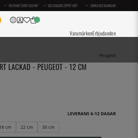
FRI FRAKT ÖVER 500 KR*
365 DAGARS ÖPPET KÖP
SÄKRA BETALNINGAR
Varumärken
Erbjudanden
Peugeot
ART LACKAD - PEUGEOT - 12 CM
LEVERANS 6-12 DAGAR
18 cm
22 cm
30 cm