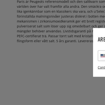
Paris är Peugeots referensmodell och den saltkvarn so
världen över har valt framför alla andra. Den smäckra oc
lika igenkännbar som en klassikers ska vara, och u'Sel
förinställda malningsnivåer justeras diskret i botten med
mekanismen i zirkoniumoxidkeramik ger ett brett register
pulveriserat salt som löser upp sig omedelbart och ger 
mängder behöver användas. Livstidsgaranti på mekanism
PEFC-certifierat trä. Passar torrt salt med kristallstorlek 
ARE
flingsform eller vått salt. 5 års garanti. Levereras utan sa
Cont