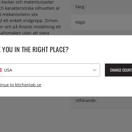
m kockar och matentusiaster
Färg:
h karakteristiska silhuetten är
ect-mekanismens sex
 ett enkelt vridgrepp. Zirlion-
Höjd:
 och på finaste inställning ett
saltsmaken utan att stora
Material:
en. Tillverkad i Frankrike av
upp till 6 mm. Ej för havssalt i
 YOU IN THE RIGHT PLACE?
lt.
Serie:
Träslag:
CHANGE COUNT
USA
inue to kitchenlab.se
Typ:
Utförande: