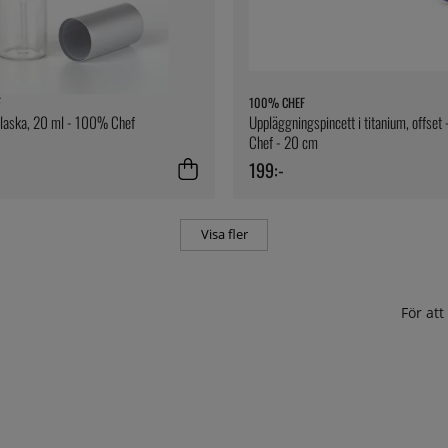
F
100% CHEF
flaska, 20 ml - 100% Chef
Uppläggningspincett i titanium, offse
Chef - 20 cm
199:-
Visa fler
För at