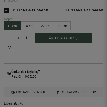
1090-35437
LEVERANS 6-12 DAGAR
Höjd:
12 cm
18 cm
22 cm
30 cm
LÄGG I KUNDVAGNEN
Önskar du rådgivning?
Ring 08-41095200
FRI FRAKT ÖVER 500 KR
365 DAGARS ÖPPET KÖP
Lagerstatus