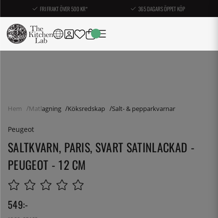
FRI FRAKT ÖVER 500 KR*
365 DAGARS ÖPPET KÖP
Hem
Matlagning
Köksredskap
Salt- & pepparkvarnar
Peugeot
SALTKVARN, PARIS, SVART SATINLACKAD -
PEUGEOT - 12 CM
549
:-