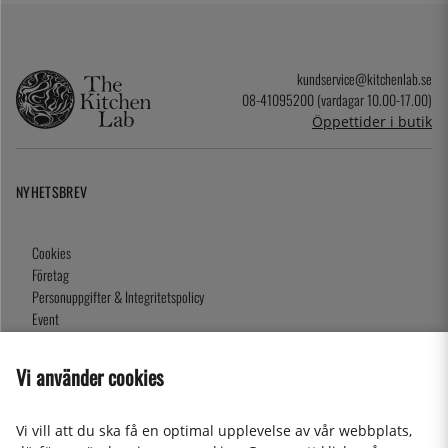
kundservice@kitchenlab.se
08-41095200 (vardagar 10.00-17.00)
Öppettider i butik
NYHETSBREV
Cookies
Företag
Personuppgifter & Integritetspolicy
Event
Köpvillkor
Om oss
Vi använder cookies
Presentkort
Våra butiker
Vi vill att du ska få en optimal upplevelse av vår webbplats,