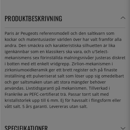
PRODUKTBESKRIVNING
Paris är Peugeots referensmodell och den saltkvarn som
kockar och matentusiaster världen över har valt framför alla
andra. Den smäckra och karakteristiska silhuetten är lika
igenkännbar som en klassikers ska vara, och u'Select-
mekanismens sex förinställda malningsnivåer justeras diskret
i botten med ett enkelt vridgrepp. Zirlion-mekanismen i
zirkoniumoxidkeramik ger ett brett register och på finaste
inställning ett pulveriserat salt som löser upp sig omedelbart
och ger saltsmaken utan att stora mängder behöver
användas. Livstidsgaranti på mekanismen. Tillverkad i
Frankrike av PEFC-certifierat trä. Passar torrt salt med
kristallstorlek upp till 6 mm. Ej för havssalt i flingsform eller
vått salt. 5 års garanti. Levereras utan salt.
SPECIFIKATIONER