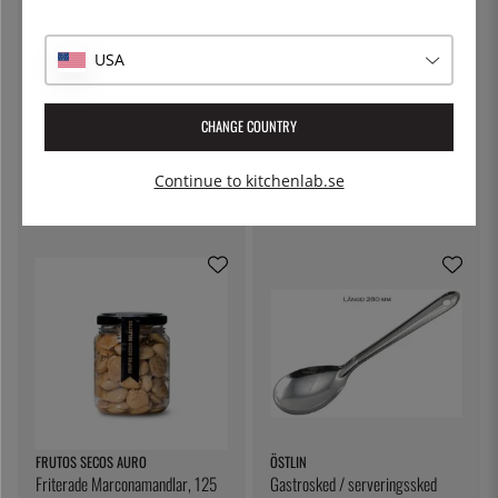
USA
CHANGE COUNTRY
KITCHEN CRAFT
THE KITCHEN LAB
Ostduk, filterduk - Kitchen Craft
Lock till delibägare
Continue to kitchenlab.se
79:-
5:-
FRUTOS SECOS AURO
ÖSTLIN
Friterade Marconamandlar, 125
Gastrosked / serveringssked