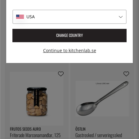
USA
CHANGE COUNTRY
KITCHEN CRAFT
THE KITCHEN LAB
Ostduk, filterduk - Kitchen Craft
Lock till delibägare
Continue to kitchenlab.se
79:-
5:-
FRUTOS SECOS AURO
ÖSTLIN
Friterade Marconamandlar, 125
Gastrosked / serveringssked