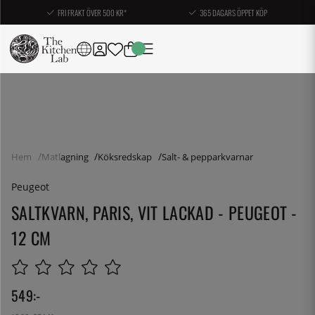
FRI FRAKT ÖVER 500 KR*
365 DAGARS ÖPPET KÖP
Hem
Matlagning
Köksredskap
Salt- & pepparkvarnar
Peugeot
SALTKVARN, PARIS, VIT LACKAD - PEUGEOT -
12 CM
549
:-