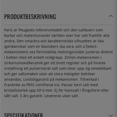
PRODUKTBESKRIVNING
Paris är Peugeots referensmodell och den saltkvarn som
kockar och matentusiaster världen över har valt framför alla
andra. Den smäckra och karakteristiska silhuetten är lika
igenkännbar som en klassikers ska vara, och u'Select-
mekanismens sex förinställda malningsnivåer justeras diskret
i botten med ett enkelt vridgrepp. Zirlion-mekanismen i
zirkoniumoxidkeramik ger ett brett register och på finaste
inställning ett pulveriserat salt som löser upp sig omedelbart
och ger saltsmaken utan att stora mängder behöver
användas. Livstidsgaranti på mekanismen. Tillverkad i
Frankrike av PEFC-certifierat trä. Passar torrt salt med
kristallstorlek upp till 6 mm. Ej för havssalt i flingsform eller
vått salt. 5 års garanti. Levereras utan salt.
SPECIFIKATIONER