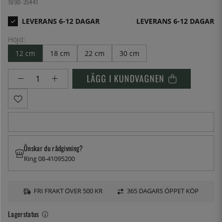
1090-35441
LEVERANS 6-12 DAGAR
Höjd:
12 cm
18 cm
22 cm
30 cm
LÄGG I KUNDVAGNEN
Önskar du rådgivning?
Ring 08-41095200
FRI FRAKT ÖVER 500 KR
365 DAGARS ÖPPET KÖP
Lagerstatus