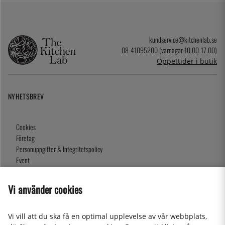
kundservice@kitchenlab.se
08-41095200 (vardagar 10.00-17.00)
Öppettider i butik
NYHETSBREV
Cookies
Företag
Personuppgifter & Integritetspolicy
Event
Köpvillkor
Om oss
Vi använder cookies
Presentkort
Våra butiker
Vi vill att du ska få en optimal upplevelse av vår webbplats,