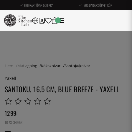
FRI FRAKT ÖVER 500 KR*
365 DAGARS ÖPPET KÖP
Hem
Matlagning
Köksknivar
Santokuknivar
Yaxell
SANTOKU, 16,5 CM, BLUE BREEZE - YAXELL
1299
:-
1073-34953