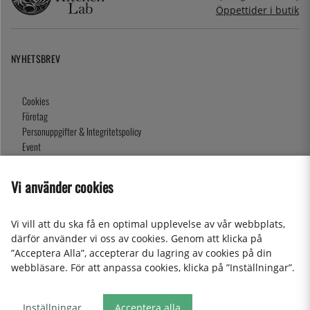
Öppettider i butik
NYHETSBREV
Cookies
Företag
Personuppgifter & Integritetspolicy
Event
Köpvillkor
Om oss
Vi använder cookies
Presentkort
Våra butiker
Vi vill att du ska få en optimal upplevelse av vår webbplats,
därför använder vi oss av cookies. Genom att klicka på
”Acceptera Alla”, accepterar du lagring av cookies på din
2026 KitchenLab AB
webbläsare. För att anpassa cookies, klicka på ”Inställningar”.
Inställningar
Acceptera alla