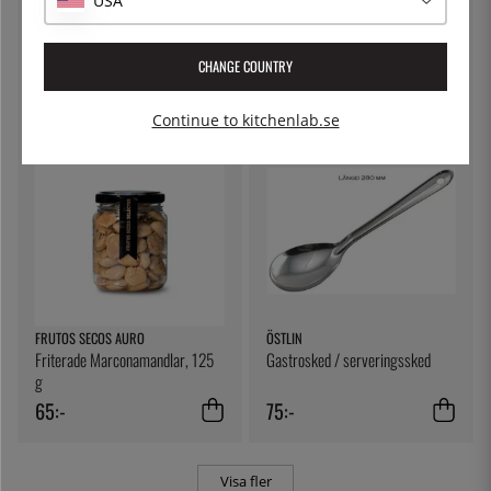
USA
KITCHEN CRAFT
THE KITCHEN LAB
Ostduk, filterduk - Kitchen Craft
Lock till delibägare
CHANGE COUNTRY
79:-
5:-
Continue to kitchenlab.se
FRUTOS SECOS AURO
ÖSTLIN
Friterade Marconamandlar, 125
Gastrosked / serveringssked
g
65:-
75:-
Visa fler