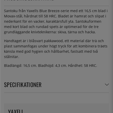
Santoku från Yaxells Blue Breeze-serie med ett 16,5 cm blad i
Movax-stål, hårdnat till 58 HRC. Bladet är hamrat och slipat i
nederkant för en vacker, karaktärsfull yta. Santokuformen
med kort blad och rundad spets är optimerad för de tre
grundläggande knivteknikerna: skiva, tärna och hacka.
Handtaget är i blåsvart pakkawood, ett material där trä och
plast sammanfogas under högt tryck för att kombinera träets
känsla med god hygien och hållbarhet, fastsatt med två
stålnitar.
Bladlängd: 16,5 cm. Bladhöjd: 4,3 cm. Hårdhet: 58 HRC.
SPECIFIKATIONER
YAXELL