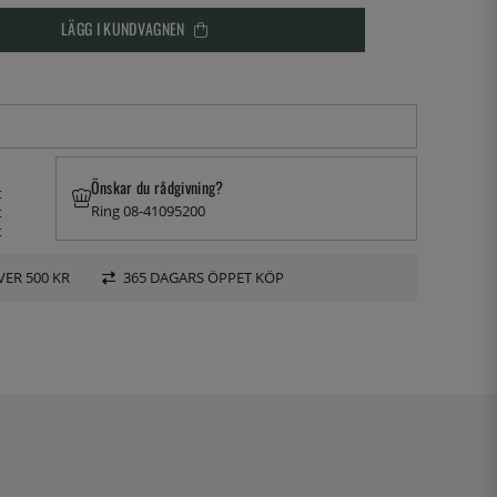
LÄGG I KUNDVAGNEN
Önskar du rådgivning?
t
Ring 08-41095200
t
t
VER 500 KR
365 DAGARS ÖPPET KÖP