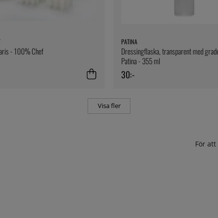
F
PATINA
laris - 100% Chef
Dressingflaska, transparent med grade
Patina - 355 ml
30:-
Visa fler
För at