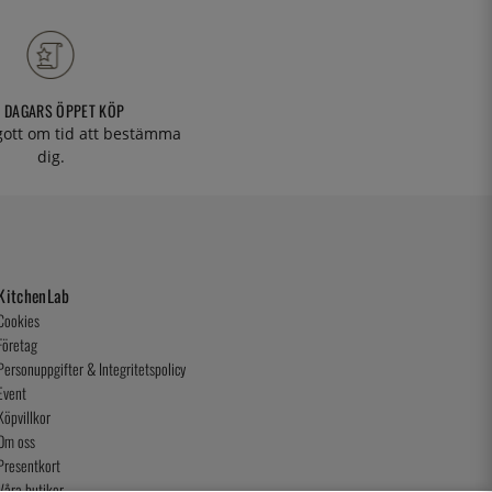
 DAGARS ÖPPET KÖP
 gott om tid att bestämma
dig.
KitchenLab
Cookies
Företag
Personuppgifter & Integritetspolicy
Event
Köpvillkor
Om oss
Presentkort
Våra butiker