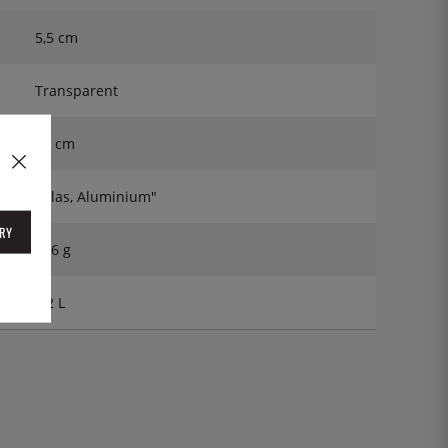
5,5 cm
Transparent
12 cm
"Glas, Aluminium"
RY
166 g
0,2 L