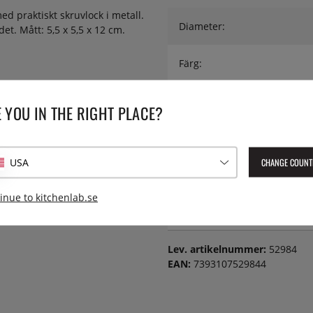
ed praktiskt skruvlock i metall.
Diameter:
et. Mått: 5,5 x 5,5 x 12 cm.
Färg:
Höjd:
 YOU IN THE RIGHT PLACE?
Material:
CHANGE COUNT
USA
Vikt:
inue to kitchenlab.se
Volym:
Lev. artikelnummer:
52984
EAN:
7393107529844