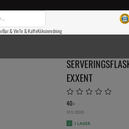
ar
Bar & Vin
Te & Kaffe
Köksinredning
SERVERINGSFLAS
EXXENT
40
:-
1071-32005