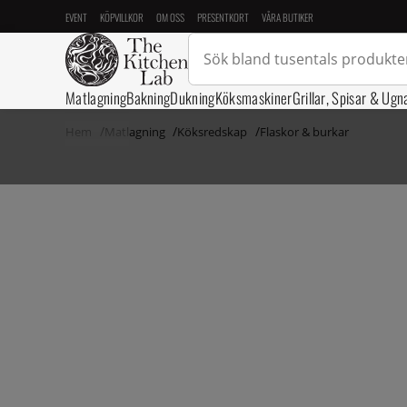
EVENT
KÖPVILLKOR
OM OSS
PRESENTKORT
VÅRA BUTIKER
Matlagning
Bakning
Dukning
Köksmaskiner
Grillar, Spisar & Ugn
Hem
Matlagning
Köksredskap
Flaskor & burkar