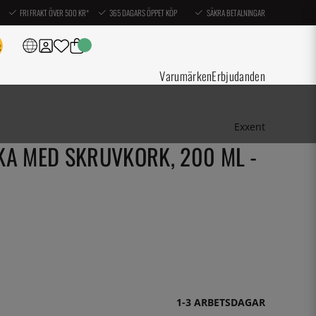
FRI FRAKT ÖVER 500 KR*
365 DAGARS ÖPPET KÖP
SÄKRA BETALNINGAR
Varumärken
Erbjudanden
Exxent
KA MED SKRUVKORK, 200 ML -
1-3 ARBETSDAGAR