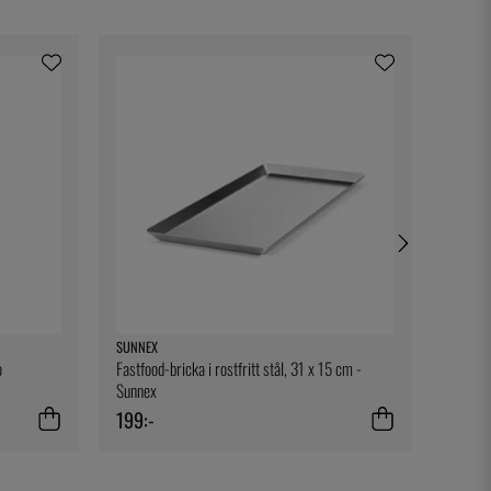
SUNNEX
ANKAR
o
Fastfood-bricka i rostfritt stål, 31 x 15 cm -
Vispskå
Sunnex
199:-
1 349