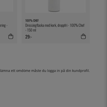
100% CHEF
ring -
Dressingflaska med kork, droppfri - 100% Chef
- 150 ml
29:-
t lämna ett omdöme måste du
logga in
på din kundprofil.