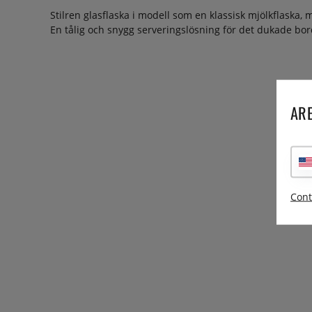
Stilren glasflaska i modell som en klassisk mjölkflaska, m
En tålig och snygg serveringslösning för det dukade bord
ARE
Cont