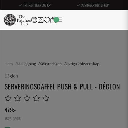
FRI FRAKT ÖVER 500 KR*
365 DAGARS ÖPPET KÖP
Hem
Matlagning
Köksredskap
Övriga köksredskap
Déglon
SERVERINGSGAFFEL PUSH & PULL - DÉGLON
479
:-
1525-33651