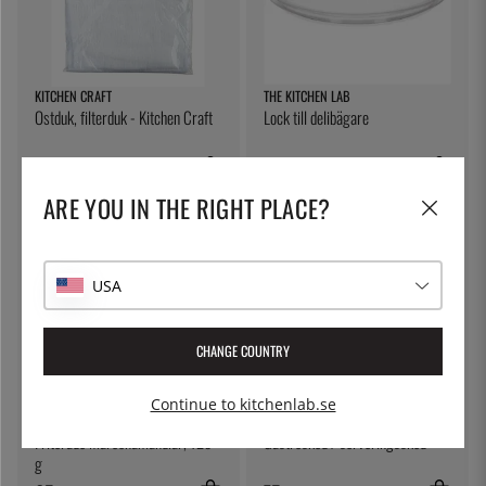
KITCHEN CRAFT
THE KITCHEN LAB
Ostduk, filterduk - Kitchen Craft
Lock till delibägare
79:-
5:-
ARE YOU IN THE RIGHT PLACE?
USA
CHANGE COUNTRY
Continue to kitchenlab.se
FRUTOS SECOS AURO
ÖSTLIN
Friterade Marconamandlar, 125
Gastrosked / serveringssked
g