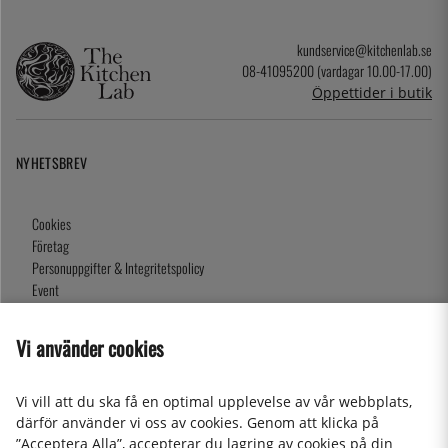
kundservice@kitchenlab.se
08-41095200 (vardagar 10.00-17.00)
Öppettider i butik
NYHETSBREV
Cookies
Företag
Personuppgifter & Integritetspolicy
Event
Köpvillkor
Om oss
Vi använder cookies
Presentkort
Våra butiker
Vi vill att du ska få en optimal upplevelse av vår webbplats,
därför använder vi oss av cookies. Genom att klicka på
”Acceptera Alla”, accepterar du lagring av cookies på din