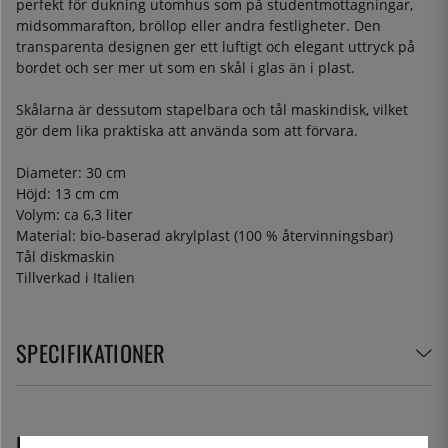
perfekt för dukning utomhus som på studentmottagningar,
midsommarafton, bröllop eller andra festligheter. Den
transparenta designen ger ett luftigt och elegant uttryck på
bordet och ser mer ut som en skål i glas än i plast.
Skålarna är dessutom stapelbara och tål maskindisk, vilket
gör dem lika praktiska att använda som att förvara.
Diameter: 30 cm
Höjd: 13 cm cm
Volym: ca 6,3 liter
Material: bio-baserad akrylplast (100 % återvinningsbar)
Tål diskmaskin
Tillverkad i Italien
SPECIFIKATIONER
REKOMMENDERADE PRODUKTER