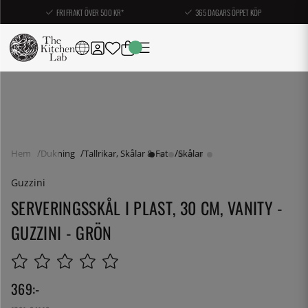
FRI FRAKT ÖVER 500 KR*
365 DAGARS ÖPPET KÖP
Hem
Dukning
Tallrikar, Skålar & Fat
Skålar
Guzzini
SERVERINGSSKÅL I PLAST, 30 CM, VANITY -
GUZZINI - GRÖN
369
:-