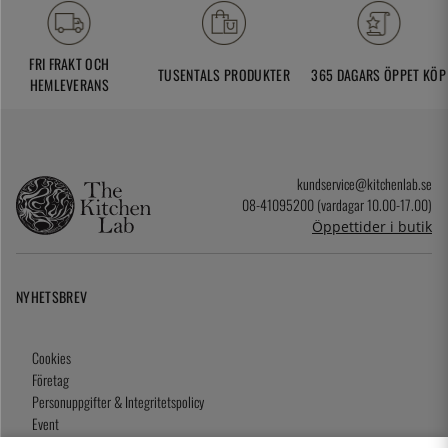
FRI FRAKT OCH
TUSENTALS PRODUKTER
365 DAGARS ÖPPET KÖP
HEMLEVERANS
kundservice@kitchenlab.se
08-41095200 (vardagar 10.00-17.00)
Öppettider i butik
NYHETSBREV
Cookies
Företag
Personuppgifter & Integritetspolicy
Event
Köpvillkor