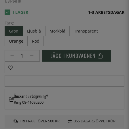
1791-34118
1-3 ARBETSDAGAR
Färg:
Grön
Ljusblå
Mörkblå
Transparent
Orange
Röd
LÄGG I KUNDVAGNEN
Önskar du rådgivning?
Ring 08-41095200
FRI FRAKT ÖVER 500 KR
365 DAGARS ÖPPET KÖP