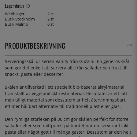
Lagerstatus
Webblager
2 st
Butik Stockholm
2 st
Butik Malmö
0 st
PRODUKTBESKRIVNING
Serveringsskål ur serien Vanity från Guzzini. En generös skål
som gör det enkelt att servera allt från sallader och frukt till
snacks, pasta eller desserter.
Skålen är tillverkad i ett speciellt bio-baserat akrylmaterial
framställt av vegetabiliskt restmaterial. Resultatet är ett lätt
men tåligt material som dessutom är helt återvinningsbart,
ett mer hållbart alternativ till traditionell plast eller glas.
Den rymliga storleken på 30 cm gör skålen perfekt för större
sallader eller som mittpunkt på bordet när du serverar frukt,
pasta eller något gott till många gäster. Dessutom är den helt