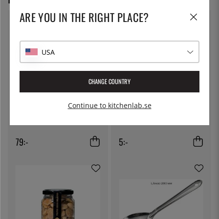
ARE YOU IN THE RIGHT PLACE?
USA
CHANGE COUNTRY
Continue to kitchenlab.se
KITCHEN CRAFT
THE KITCHEN LAB
Ostduk, filterduk - Kitchen Craft
Lock till delibägare
79:-
5:-