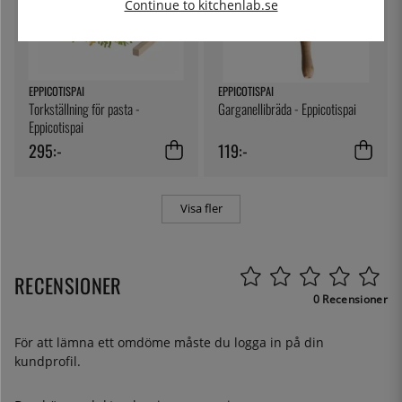
Continue to kitchenlab.se
EPPICOTISPAI
EPPICOTISPAI
Torkställning för pasta -
Garganellibräda - Eppicotispai
Eppicotispai
295:-
119:-
Visa fler
RECENSIONER
0 Recensioner
För att lämna ett omdöme måste du
logga in
på din
kundprofil.