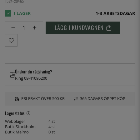
1524-29465
1-3 ARBETSDAGAR
LÄGG I KUNDVAGNEN
Önskar du rådgivning?
Ring 08-41095200
FRI FRAKT ÖVER 500 KR
365 DAGARS ÖPPET KÖP
Lagerstatus
Webblager
4 st
Butik Stockholm
4 st
Butik Malmö
0 st