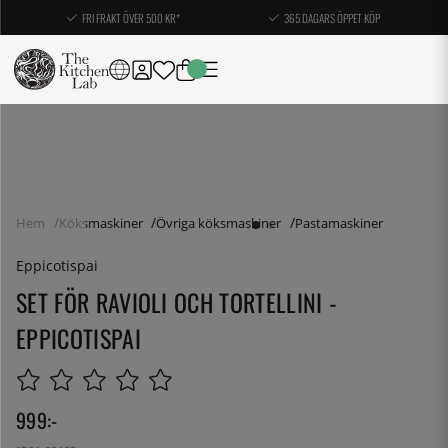
FRI FRAKT ÖVER 500 KR*
365 DAGARS ÖPPET KÖP
Hem
Köksmaskiner
Övriga köksmaskiner
Pastamaskiner
Eppicotispai
SET FÖR RAVIOLI OCH TORTELLINI -
EPPICOTISPAI
999
:-