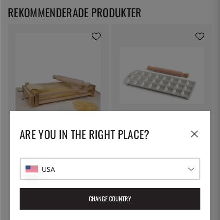
REKOMMENDERADE PRODUKTER
EPPICOTISPAI
MARCATO
ARE YOU IN THE RIGHT PLACE?
Chitarra, pastaskärare med
Ravioliplåt, 24 stora kvadratiska
32cm kavel - Eppicotispai
ravioli - Marcato
649:-
529:-
USA
CHANGE COUNTRY