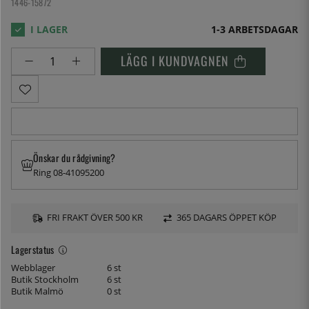
1446-15872
1-3 ARBETSDAGAR
LÄGG I KUNDVAGNEN
Önskar du rådgivning?
Ring 08-41095200
FRI FRAKT ÖVER 500 KR
365 DAGARS ÖPPET KÖP
Lagerstatus
Webblager
6 st
Butik Stockholm
6 st
Butik Malmö
0 st