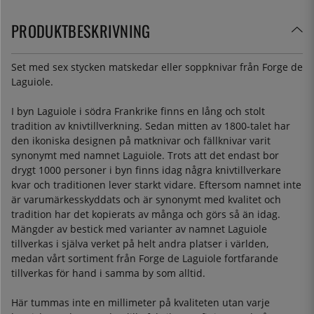
PRODUKTBESKRIVNING
Set med sex stycken matskedar eller soppknivar från Forge de
Laguiole.
I byn Laguiole i södra Frankrike finns en lång och stolt
tradition av knivtillverkning. Sedan mitten av 1800-talet har
den ikoniska designen på matknivar och fällknivar varit
synonymt med namnet Laguiole. Trots att det endast bor
drygt 1000 personer i byn finns idag några knivtillverkare
kvar och traditionen lever starkt vidare. Eftersom namnet inte
är varumärkesskyddats och är synonymt med kvalitet och
tradition har det kopierats av många och görs så än idag.
Mängder av bestick med varianter av namnet Laguiole
tillverkas i själva verket på helt andra platser i världen,
medan vårt sortiment från Forge de Laguiole fortfarande
tillverkas för hand i samma by som alltid.
Här tummas inte en millimeter på kvaliteten utan varje