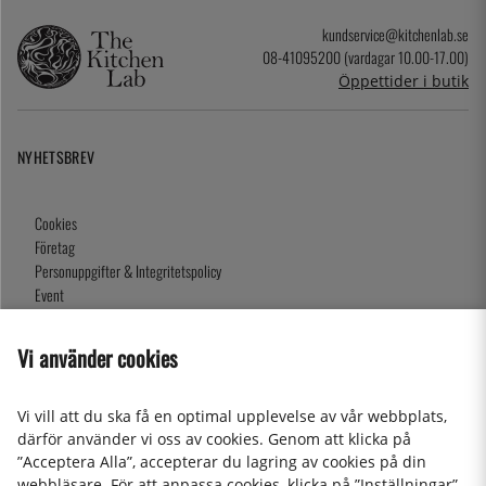
kundservice@kitchenlab.se
08-41095200 (vardagar 10.00-17.00)
Öppettider i butik
NYHETSBREV
Cookies
Företag
Personuppgifter & Integritetspolicy
Event
Köpvillkor
Om oss
Vi använder cookies
Presentkort
Våra butiker
Vi vill att du ska få en optimal upplevelse av vår webbplats,
därför använder vi oss av cookies. Genom att klicka på
”Acceptera Alla”, accepterar du lagring av cookies på din
2026 KitchenLab AB
webbläsare. För att anpassa cookies, klicka på ”Inställningar”.