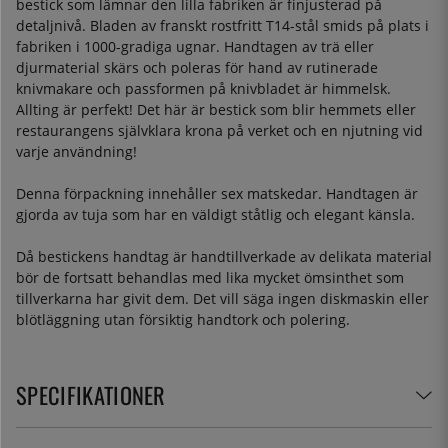
bestick som lämnar den lilla fabriken är finjusterad på
detaljnivå. Bladen av franskt rostfritt T14-stål smids på plats i
fabriken i 1000-gradiga ugnar. Handtagen av trä eller
djurmaterial skärs och poleras för hand av rutinerade
knivmakare och passformen på knivbladet är himmelsk.
Allting är perfekt! Det här är bestick som blir hemmets eller
restaurangens självklara krona på verket och en njutning vid
varje användning!
Denna förpackning innehåller sex matskedar. Handtagen är
gjorda av tuja som har en väldigt ståtlig och elegant känsla.
Då bestickens handtag är handtillverkade av delikata material
bör de fortsatt behandlas med lika mycket ömsinthet som
tillverkarna har givit dem. Det vill säga ingen diskmaskin eller
blötläggning utan försiktig handtork och polering.
SPECIFIKATIONER