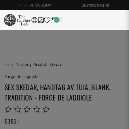
FRI FRAKT ÖVER 500 KR*
365 DAGARS ÖPPET KÖP
Hem
Dukning
Bestick
Skedar
Forge de Laguiole
SEX SKEDAR, HANDTAG AV TUJA, BLANK,
TRADITION - FORGE DE LAGUIOLE
6395
:-