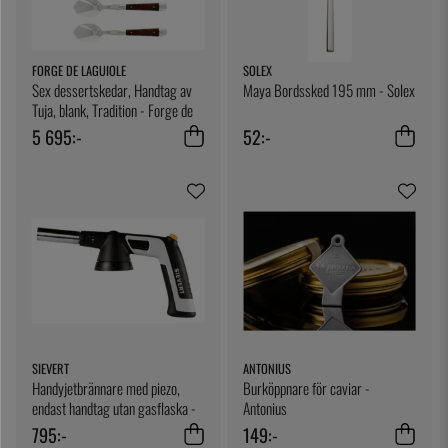
FORGE DE LAGUIOLE
SOLEX
Sex dessertskedar, Handtag av
Maya Bordssked 195 mm - Solex
Tuja, blank, Tradition - Forge de
Laguiole
5 695:-
52:-
SIEVERT
ANTONIUS
Handyjetbrännare med piezo,
Burköppnare för caviar -
endast handtag utan gasflaska -
Antonius
Sievert
795:-
149:-