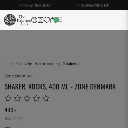
FRI FRAKT ÖVER 500 KR*
365 DAGARS ÖPPET KÖP
Hem
Bar & Vin
Barutrustning
Shakers
Zone Denmark
SHAKER, ROCKS, 400 ML - ZONE DENMARK
499
:-
1544-30982