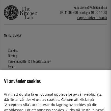
kundservice@kitchenlab.se
08-41095200 (vardagar 10.00-17.00)
Öppettider i butik
NYHETSBREV
Cookies
Företag
Personuppgifter & Integritetspolicy
Event
Köpvillkor
Om oss
Vi använder cookies
Presentkort
Våra butiker
Vi vill att du ska få en optimal upplevelse av vår webbplats,
därför använder vi oss av cookies. Genom att klicka på
”Acceptera Alla”, accepterar du lagring av cookies på din
2026 KitchenLab AB
webbläsare. För att anpassa cookies, klicka på ”Inställningar”.