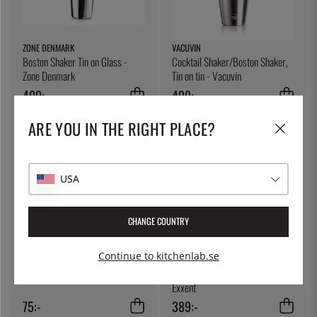
ZONE DENMARK
VACUVIN
Boston Shaker Tin on Glass -
Cocktail Shaker/Boston Shaker,
Zone Denmark
Tin on tin - Vacuvin
499:-
499:-
ARE YOU IN THE RIGHT PLACE?
USA
CHANGE COUNTRY
Continue to kitchenlab.se
ÖSTLIN
EXXENT
Gastrosked / serveringssked
Fransk Cocktail Shaker, 0,5L -
Exxent
75:-
389:-