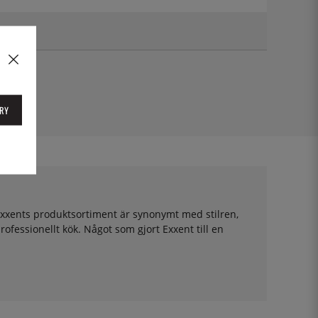
34 cl
RY
xxents produktsortiment är synonymt med stilren,
rofessionellt kök. Något som gjort Exxent till en