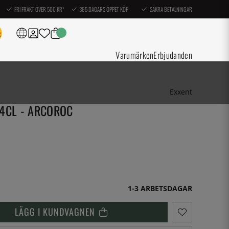
FRI FRAKT ÖVER 500 KR*
365 DAGARS ÖPPET KÖP
SÄKRA BETALNINGAR
Varumärken
Erbjudanden
Exxent
,4CL - ARCOROC
1-3 ARBETSDAGAR
LÄGG I KUNDVAGNEN