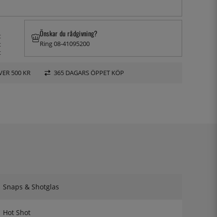
Önskar du rådgivning?
t
Ring 08-41095200
t
t
VER 500 KR
365 DAGARS ÖPPET KÖP
Snaps & Shotglas
Hot Shot