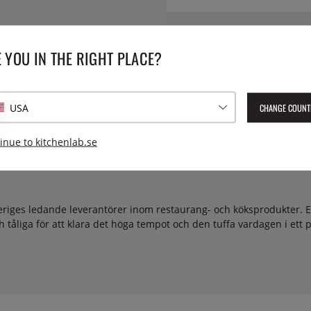
Volym:
 YOU IN THE RIGHT PLACE?
Lev. artikelnummer:
52735
EAN:
0026102218839
CHANGE COUNT
USA
inue to kitchenlab.se
riges ledande leverantörer inom restaurang- och köksprodukter. E
ch tåliga för att klara det höga tempot och den tuffa vardagen i ett p