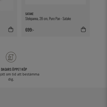
SATAKE
SUNNEX
Stekpanna, 28 cm, Pure Pan - Satake
Fastfoo
Sunnex
699:-
199:-
 DAGARS ÖPPET KÖP
 gott om tid att bestämma
dig.