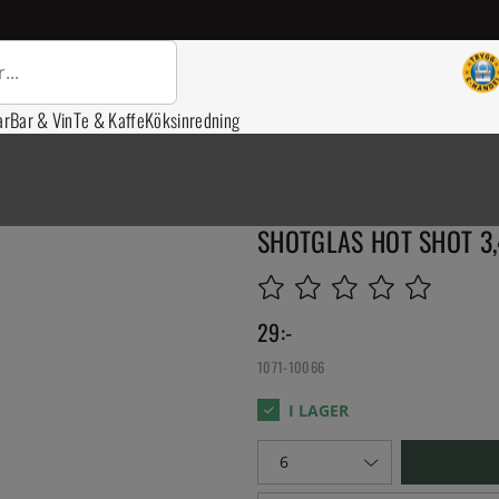
ar
Bar & Vin
Te & Kaffe
Köksinredning
SHOTGLAS HOT SHOT 3
29
:-
1071-10066