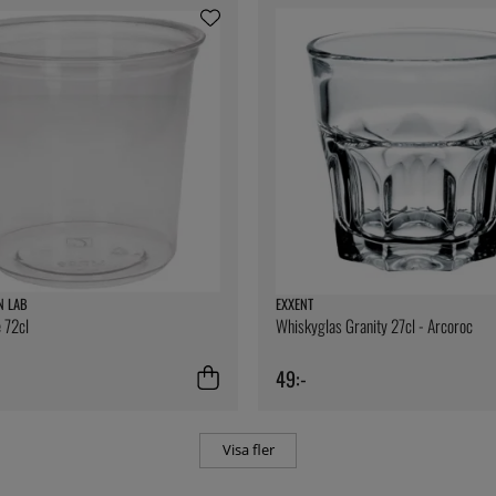
N LAB
EXXENT
 72cl
Whiskyglas Granity 27cl - Arcoroc
49:-
Visa fler