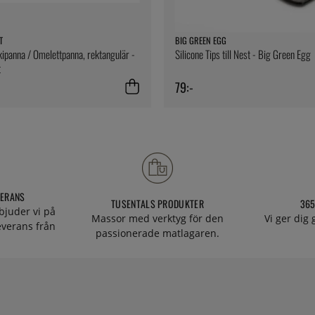
T
BIG GREEN EGG
panna / Omelettpanna, rektangulär -
Silicone Tips till Nest - Big Green Egg
t
79:-
VERANS
TUSENTALS PRODUKTER
365
bjuder vi på
Massor med verktyg för den
Vi ger dig
everans från
passionerade matlagaren.