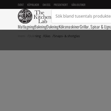
EVENT
KÖPVILLKOR
OM OSS
PRESENTKORT
VÅRA BUTIKER
Matlagning
Bakning
Dukning
Köksmaskiner
Grillar, Spisar & Ugn
Hem
Dukning
Glas
Snaps- & shotglas