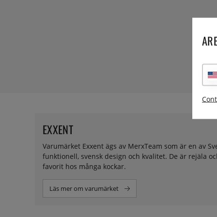
ARE
Cont
EXXENT
Varumärket Exxent ägs av MerxTeam som är en av Sve
funktionell, svensk design och kvalitet. De är rejäla o
favorit hos många kockar.
Läs mer om varumärket