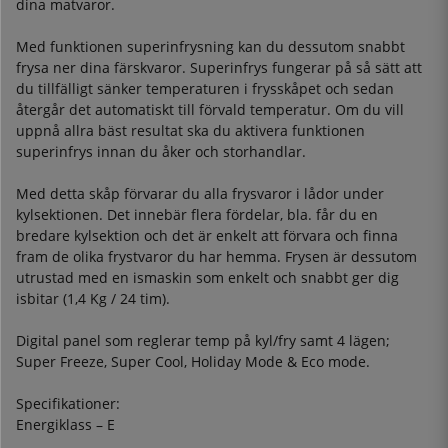
dina matvaror.
Med funktionen superinfrysning kan du dessutom snabbt
frysa ner dina färskvaror. Superinfrys fungerar på så sätt att
du tillfälligt sänker temperaturen i frysskåpet och sedan
återgår det automatiskt till förvald temperatur. Om du vill
uppnå allra bäst resultat ska du aktivera funktionen
superinfrys innan du åker och storhandlar.
Med detta skåp förvarar du alla frysvaror i lådor under
kylsektionen. Det innebär flera fördelar, bla. får du en
bredare kylsektion och det är enkelt att förvara och finna
fram de olika frystvaror du har hemma. Frysen är dessutom
utrustad med en ismaskin som enkelt och snabbt ger dig
isbitar (1,4 Kg / 24 tim).
Digital panel som reglerar temp på kyl/fry samt 4 lägen;
Super Freeze, Super Cool, Holiday Mode & Eco mode.
Specifikationer:
Energiklass – E