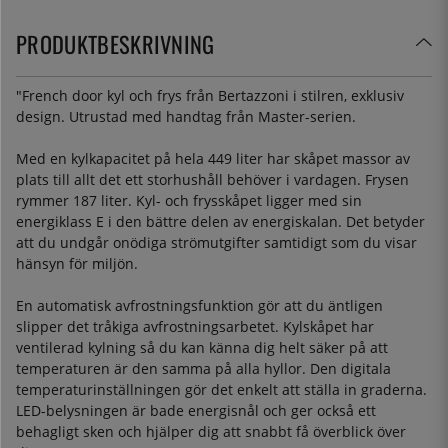
PRODUKTBESKRIVNING
"French door kyl och frys från Bertazzoni i stilren, exklusiv
design. Utrustad med handtag från Master-serien.
Med en kylkapacitet på hela 449 liter har skåpet massor av
plats till allt det ett storhushåll behöver i vardagen. Frysen
rymmer 187 liter. Kyl- och frysskåpet ligger med sin
energiklass E i den bättre delen av energiskalan. Det betyder
att du undgår onödiga strömutgifter samtidigt som du visar
hänsyn för miljön.
En automatisk avfrostningsfunktion gör att du äntligen
slipper det tråkiga avfrostningsarbetet. Kylskåpet har
ventilerad kylning så du kan känna dig helt säker på att
temperaturen är den samma på alla hyllor. Den digitala
temperaturinställningen gör det enkelt att ställa in graderna.
LED-belysningen är bade energisnål och ger också ett
behagligt sken och hjälper dig att snabbt få överblick över