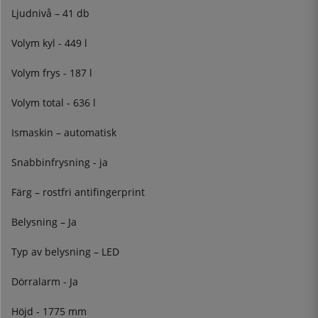
Ljudnivå – 41 db
Volym kyl - 449 l
Volym frys - 187 l
Volym total - 636 l
Ismaskin – automatisk
Snabbinfrysning - ja
Färg – rostfri antifingerprint
Belysning – Ja
Typ av belysning – LED
Dörralarm - Ja
Höjd - 1775 mm