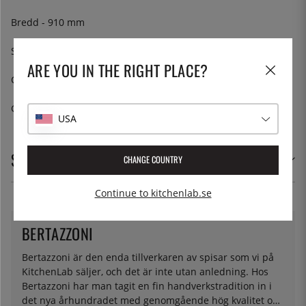
Bredd - 910 mm
Spänning - 240V, 50Hz
ARE YOU IN THE RIGHT PLACE?
Certification - CE
Garanti - 5 år"
USA
SPECIFIKATIONER
CHANGE COUNTRY
Continue to kitchenlab.se
BERTAZZONI
Bertazzoni är den enda tillverkaren av spisar som vi på
KitchenLab säljer, och det är inte utan anledning. Hos
Bertazzoni har man tagit en fin handverkstradition in i
det nya århundradet med genomgående hög kvalitet och