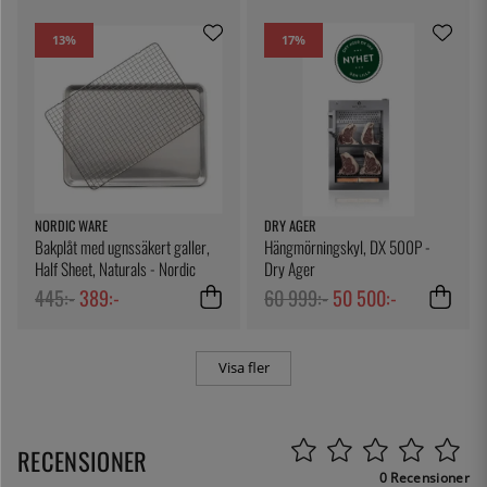
13
%
17
%
NORDIC WARE
DRY AGER
Bakplåt med ugnssäkert galler,
Hängmörningskyl, DX 500P -
Half Sheet, Naturals - Nordic
Dry Ager
Ware
445:-
389:-
60 999:-
50 500:-
Visa fler
RECENSIONER
0 Recensioner