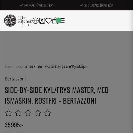
FRI FRAKT ÖVER 500 KR*
365 DAGARS ÖPPET KÖP
Hem
Köksmaskiner
Kyla & Frysa
Kylskåp
Bertazzoni
SIDE-BY-SIDE KYL/FRYS MASTER, MED
ISMASKIN, ROSTFRI - BERTAZZONI
35995
:-