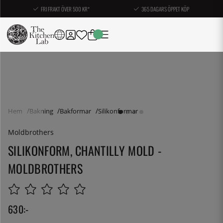
FRI FRAKT ÖVER 500 KR*
365 DAGARS ÖPPET KÖP
Hem
Bakning
Bakformar
Silikonformar
Moldbrothers
SILIKONFORM, CHANTILLY MOLD -
MOLDBROTHERS
630
:-