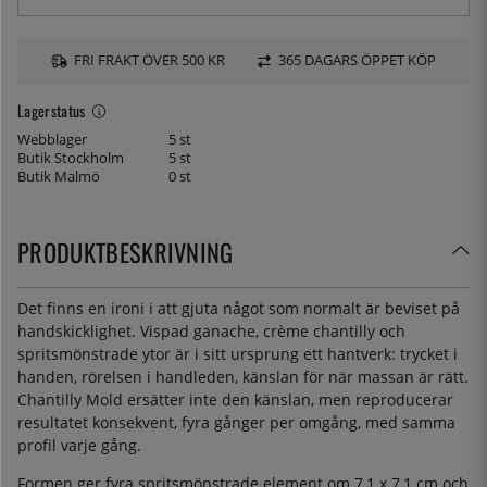
FRI FRAKT ÖVER 500 KR
365 DAGARS ÖPPET KÖP
Lagerstatus
Webblager
5 st
Butik Stockholm
5 st
Butik Malmö
0 st
PRODUKTBESKRIVNING
Det finns en ironi i att gjuta något som normalt är beviset på
handskicklighet. Vispad ganache, crème chantilly och
spritsmönstrade ytor är i sitt ursprung ett hantverk: trycket i
handen, rörelsen i handleden, känslan för när massan är rätt.
Chantilly Mold ersätter inte den känslan, men reproducerar
resultatet konsekvent, fyra gånger per omgång, med samma
profil varje gång.
Formen ger fyra spritsmönstrade element om 7,1 x 7,1 cm och