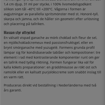
1,4 cm djup, 31 ml per stycke, i 100% livsmedelsgodkänt
silikon som tål -40°C till +200°C. Vågorna i formen är
avgjutningar av parallella spritsmönster med st. Honoré-tyll,
skarpa och jämna, och de håller sin geometri efter urlösning
och placering på tallriken.
Massan styr uttrycket
En välsatt vispad ganache av mörk choklad och fleur de sel,
en mjölkchokladcremeux med passionsfruktsgel, eller en
brynt smörganache med yuzugelé. Formens grunda profil
lämpar sig för kondisbaserade tablåer och kompositioner: tre
element i rad med kontrasterande komponenter runt om ger
en tallrik med tydlig riktning. Formen fungerar lika väl för
kalla kökets preparationer: en gräddmousse av rökt ost och
ramslök eller en kallsatt purjolökscreme som snabbt inslag till
en varm rätt.
Produceras direkt vid beställning i Nederländerna med två
års garanti.