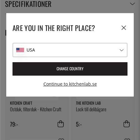
SPECIFIKATIONER
ARE YOU IN THE RIGHT PLACE?
REKOMMENDERADE PRODUKTER
USA
CHANGE COUNTRY
Continue to kitchenlab.se
KITCHEN CRAFT
THE KITCHEN LAB
Ostduk, filterduk - Kitchen Craft
Lock till delibägare
79:-
5:-