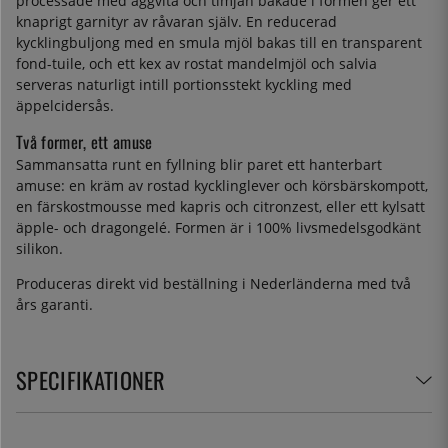
processade med äggvita och timjan bakade i formen ger ett
knaprigt garnityr av råvaran själv. En reducerad
kycklingbuljong med en smula mjöl bakas till en transparent
fond-tuile, och ett kex av rostat mandelmjöl och salvia
serveras naturligt intill portionsstekt kyckling med
äppelcidersås.
Två former, ett amuse
Sammansatta runt en fyllning blir paret ett hanterbart
amuse: en kräm av rostad kycklinglever och körsbärskompott,
en färskostmousse med kapris och citronzest, eller ett kylsatt
äpple- och dragongelé. Formen är i 100% livsmedelsgodkänt
silikon.
Produceras direkt vid beställning i Nederländerna med två
års garanti.
SPECIFIKATIONER