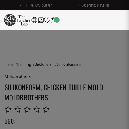
FRI FRAKT ÖVER 500 KR*
365 DAGARS ÖPPET KÖP
Hem
Bakning
Bakformar
Silikonformar
Moldbrothers
SILIKONFORM, CHICKEN TUILLE MOLD -
MOLDBROTHERS
560
:-