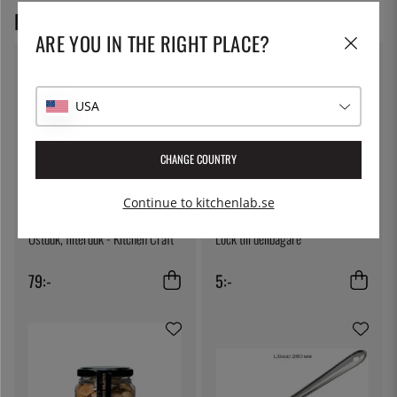
REKOMMENDERADE PRODUKTER
ARE YOU IN THE RIGHT PLACE?
USA
CHANGE COUNTRY
Continue to kitchenlab.se
KITCHEN CRAFT
THE KITCHEN LAB
Ostduk, filterduk - Kitchen Craft
Lock till delibägare
79:-
5:-