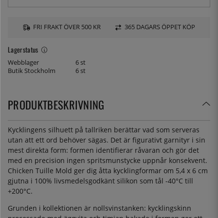
FRI FRAKT ÖVER 500 KR
365 DAGARS ÖPPET KÖP
Lagerstatus
Webblager
6 st
Butik Stockholm
6 st
PRODUKTBESKRIVNING
Kycklingens silhuett på tallriken berättar vad som serveras
utan att ett ord behöver sägas. Det är figurativt garnityr i sin
mest direkta form: formen identifierar råvaran och gör det
med en precision ingen spritsmunstycke uppnår konsekvent.
Chicken Tuille Mold ger dig åtta kycklingformar om 5,4 x 6 cm
gjutna i 100% livsmedelsgodkänt silikon som tål -40°C till
+200°C.
Grunden i kollektionen är nollsvinstanken: kycklingskinn