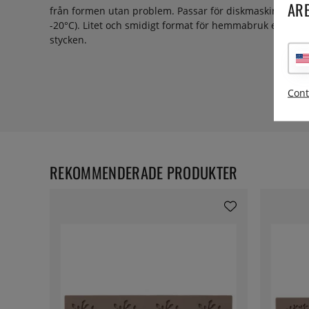
ARE
från formen utan problem. Passar för diskmaskin. Tål u
-20°C). Litet och smidigt format för hemmabruk eller d
stycken.
Cont
REKOMMENDERADE PRODUKTER