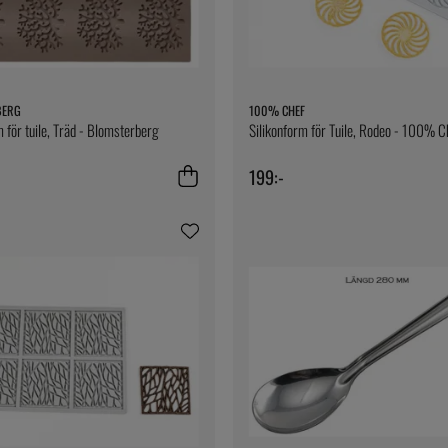
BERG
100% CHEF
m för tuile, Träd - Blomsterberg
Silikonform för Tuile, Rodeo - 100% C
199:-