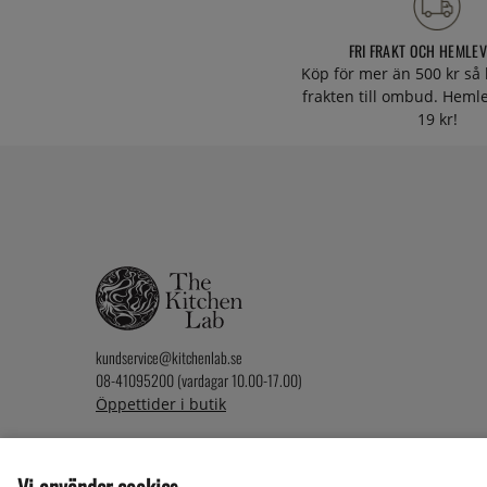
FRI FRAKT OCH HEMLE
Köp för mer än 500 kr så 
frakten till ombud. Heml
19 kr!
kundservice@kitchenlab.se
08-41095200 (vardagar 10.00-17.00)
Öppettider i butik