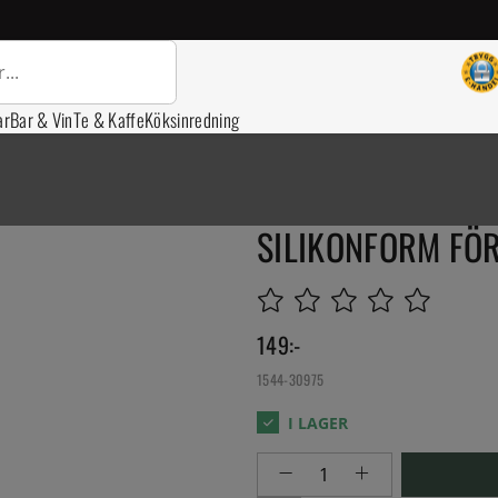
ar
Bar & Vin
Te & Kaffe
Köksinredning
SILIKONFORM FÖR
149
:-
1544-30975