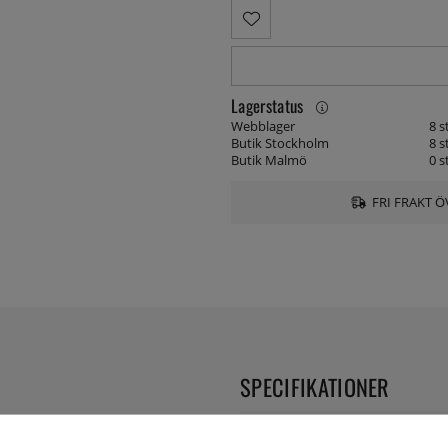
Lagerstatus
Webblager
8 s
Butik Stockholm
8 s
Butik Malmö
0 s
FRI FRAKT Ö
SPECIFIKATIONER
ta tuiles som ger ett extra lyft
Form:
vilket gör att dina tuiles lossnar