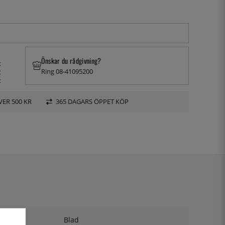
Önskar du rådgivning?
t
Ring 08-41095200
t
t
VER 500 KR
365 DAGARS ÖPPET KÖP
Blad