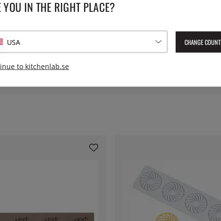
 YOU IN THE RIGHT PLACE?
gn (max 180°C) och frys (max
en som bara behöver några
Material:
CHANGE COUNT
USA
Lev. artikelnummer:
35082
EAN:
5722000350828
inue to kitchenlab.se