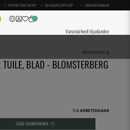
FRI FRAKT ÖVER 500 KR*
365 DAGARS ÖPPET KÖP
SÄKRA BETALNINGAR
Varumärken
Erbjudanden
Blomsterberg
 TUILE, BLAD - BLOMSTERBERG
1-3 ARBETSDAGAR
LÄGG I KUNDVAGNEN