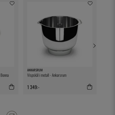
ANKARSRUM
EXXENT
- Bonna
Vispskål i metall - Ankarsrum
Spring
1 349:-
149:-