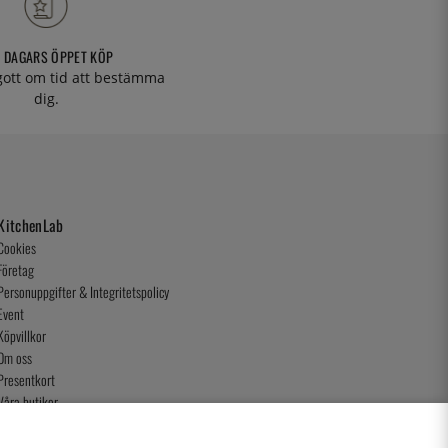
 DAGARS ÖPPET KÖP
 gott om tid att bestämma
dig.
KitchenLab
Cookies
Företag
Personuppgifter & Integritetspolicy
Event
Köpvillkor
Om oss
Presentkort
Våra butiker