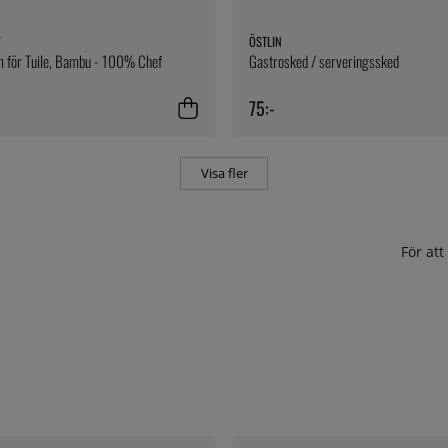
F
ÖSTLIN
m för Tuile, Bambu - 100% Chef
Gastrosked / serveringssked
75:-
Visa fler
För at