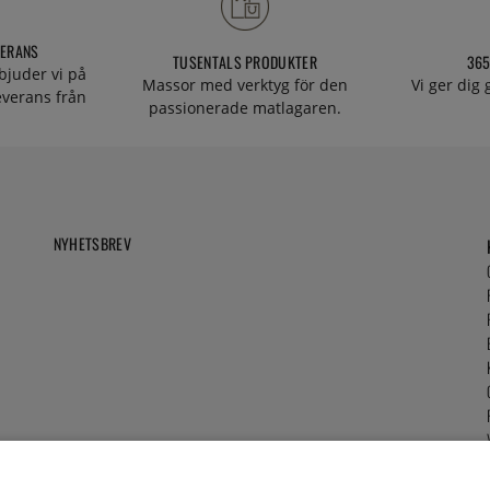
VERANS
TUSENTALS PRODUKTER
365
bjuder vi på
Massor med verktyg för den
Vi ger dig
everans från
passionerade matlagaren.
NYHETSBREV