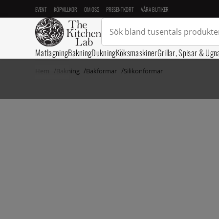
EVENT
KÖPVILLKOR
OM OSS
PRESENTKORT
VÅRA BUTIKER
Matlagning
Bakning
Dukning
Köksmaskiner
Grillar, Spisar & Ugn
Hem
Bakning
Bakformar
Silikonformar