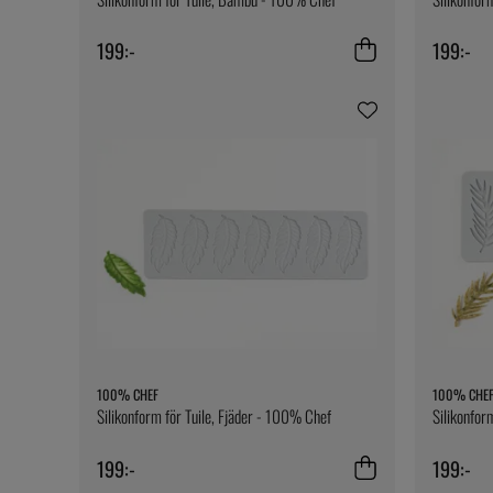
199:-
199:-
100% CHEF
100% CHE
Silikonform för Tuile, Fjäder - 100% Chef
Silikonfor
199:-
199:-