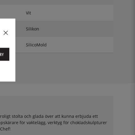
Vit
Silikon
SilicoMold
RY
oligt stolta och glada över att kunna erbjuda ett
pskärare för vaktelägg, verktyg för chokladskulpturer
 Chef!