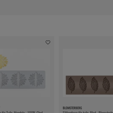
F
BLOMSTERBERG
m för Tuile, Mandala - 100% Chef
Silikonform för tuile, Blad - Blomsterb