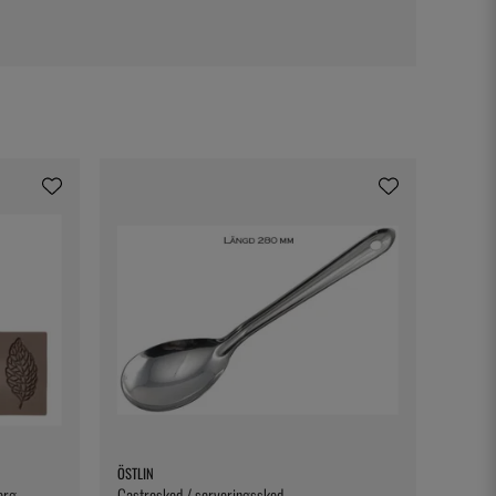
ÖSTLIN
erg
Gastrosked / serveringssked