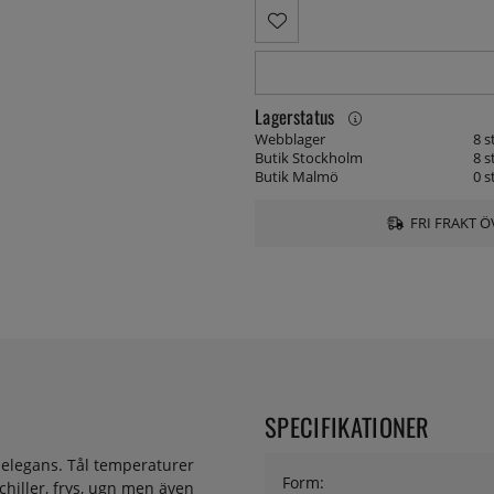
Lagerstatus
Webblager
8 s
Butik Stockholm
8 s
Butik Malmö
0 s
FRI FRAKT Ö
SPECIFIKATIONER
r elegans. Tål temperaturer
Form:
chiller, frys, ugn men även