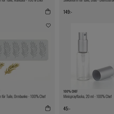
149:-
F
100% CHEF
m för Tuile, Ormbunke - 100% Chef
Minisprayflaska, 20 ml - 100% Chef
45:-