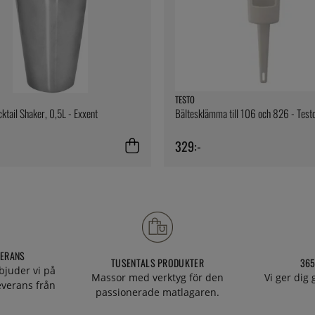
TESTO
ktail Shaker, 0,5L - Exxent
Bältesklämma till 106 och 826 - Test
329:-
VERANS
TUSENTALS PRODUKTER
365
bjuder vi på
Massor med verktyg för den
Vi ger dig
everans från
passionerade matlagaren.