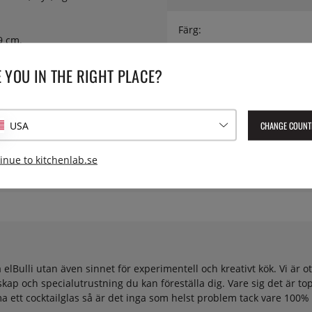
Färg:
9 cm.
Material:
 YOU IN THE RIGHT PLACE?
Serie:
CHANGE COUNT
USA
Lev. artikelnummer:
60/0036
inue to kitchenlab.se
ulli utan även sinnet för experimentell och kreativt kök. Vi är otr
ap och specialutrustning du kan föreställa dig. Vare sig det är top
rymma ett cocktailglas så är det inga som helst problem tack vare 100%