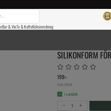
ar
Bar & Vin
Te & Kaffe
Köksinredning
SILIKONFORM FÖR
199
:-
1532-31064