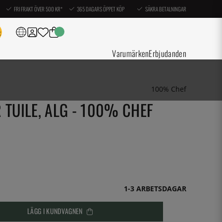
FRI FRAKT ÖVER 500 KR*
365 DAGARS ÖPPET KÖP
SÄKRA BETALNINGAR
Varumärken
Erbjudanden
100% Chef
 TUILE, ALG - 100% CHEF
1-3 ARBETSDAGAR
LÄGG I KUNDVAGNEN