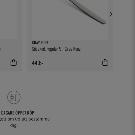
GRAY KUNZ
BONNA
o
Såssked, regular 9 - Gray Kunz
Tallrik
440:-
179:-
 DAGARS ÖPPET KÖP
 gott om tid att bestämma
dig.