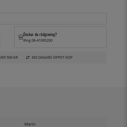
Önskar du rådgivning?
t
Ring 08-41095200
t
t
VER 500 KR
365 DAGARS ÖPPET KÖP
Marin