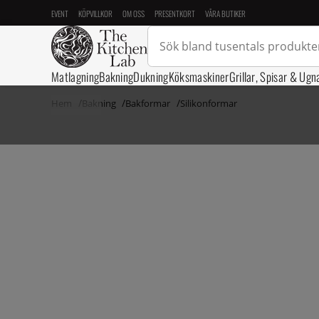
EVENT
KÖPVILLKOR
OM OSS
PRESENTKORT
VÅRA BUTIKER
Matlagning
Bakning
Dukning
Köksmaskiner
Grillar, Spisar & Ugn
Hem
Bakning
Bakformar
Silikonformar