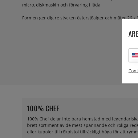
micro, diskmaskin och förvaring i låda.
Formen ger dig re stycken östersjöalger och mäter 26 x 
ARE
Cont
100% CHEF
100% Chef delar inte bara hemstad med legendariska elB
brett sortiment av de mest spännande och roliga redsk
eller kupoler till rökpistol tillräckligt höga för att 