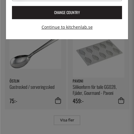
Chef
100% Chef
199:-
199:-
CHANGE COUNTRY
Continue to kitchenlab.se
ÖSTLIN
PAVONI
Gastrosked / serveringssked
Silikonform för tuile GG028,
Fjäder, Gourmand - Pavoni
75:-
459:-
Visa fler