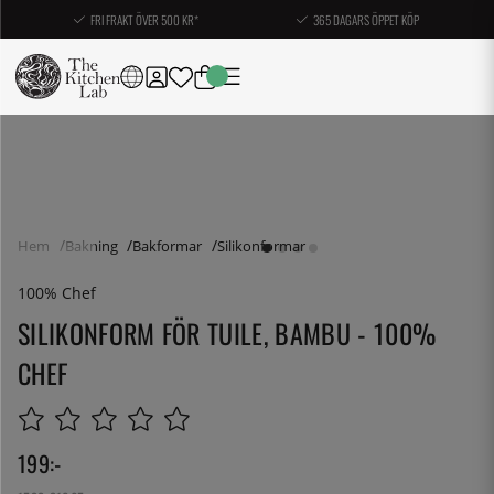
FRI FRAKT ÖVER 500 KR*
365 DAGARS ÖPPET KÖP
Hem
Bakning
Bakformar
Silikonformar
100% Chef
SILIKONFORM FÖR TUILE, BAMBU - 100%
CHEF
199
:-