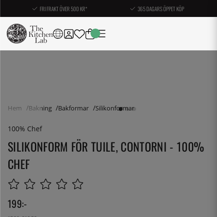
FRI FRAKT ÖVER 500 KR*
365 DAGARS ÖPPET KÖP
Hem
Bakning
Bakformar
Silikonformar
100% Chef
SILIKONFORM FÖR TUILE, CONTORNI - 100%
CHEF
199
:-