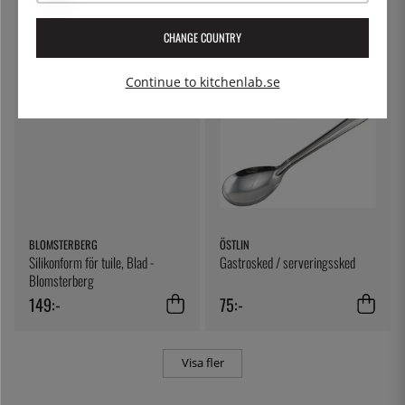
100% Chef
100% Chef
199:-
199:-
CHANGE COUNTRY
Continue to kitchenlab.se
BLOMSTERBERG
ÖSTLIN
Silikonform för tuile, Blad -
Gastrosked / serveringssked
Blomsterberg
149:-
75:-
Visa fler